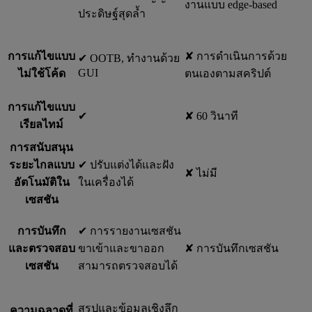
งานแบบ edge-based
ประดิษฐ์สุดล้ำ
การแก้ไขแบบ
✘ การดำเนินการด้วย
✔︎ OOTB, ทำงานด้วย
GUI
ไม่ใช้โค้ด
ตนเองตามสคริปต์
การแก้ไขแบบ
✔︎
✘ 60 วินาที
เรียลไทม์
การสนับสนุน
ระยะไกลแบบ
✔︎ ปรับแต่งได้และฝัง
✘ ไม่มี
อัตโนมัติใน
ในเครื่องได้
เซสชัน
การบันทึก
✔︎ การรายงานเซสชัน
และตรวจสอบ
ขาเข้าและขาออก
✘ การบันทึกเซสชัน
เซสชัน
สามารถตรวจสอบได้
สรุปและข้อมูลเชิงลึก
ความฉลาดที่