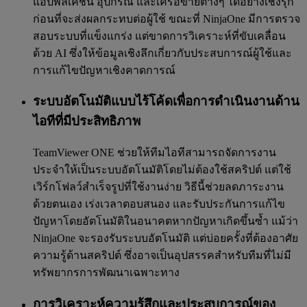
แอปพลิเคชัน อุปกรณ์ และเครือข่ายต่างๆ ได้อย่างเชิงรุก
ก่อนที่จะส่งผลกระทบต่อผู้ใช้ ขณะที่ NinjaOne มีการตรวจ
สอบระบบที่แข็งแกร่ง แต่ขาดการวิเคราะห์ที่ขับเคลื่อน
ด้วย AI ซึ่งให้ข้อมูลเชิงลึกเกี่ยวกับประสบการณ์ผู้ใช้และ
การแก้ไขปัญหาเชิงคาดการณ์
ระบบอัตโนมัติแบบไร้โค้ดเพื่อการดำเนินงานด้าน
ไอทีที่มีประสิทธิภาพ
TeamViewer ONE ช่วยให้ทีมไอทีสามารถจัดการงาน
ประจำให้เป็นระบบอัตโนมัติโดยไม่ต้องใช้สคริปต์ แต่ใช้
เวิร์กโฟลว์สำเร็จรูปที่ใช้งานง่าย วิธีนี้ช่วยลดภาระงาน
ด้วยตนเอง เร่งเวลาตอบสนอง และรับประกันการแก้ไข
ปัญหาโดยอัตโนมัติในอนาคตหากปัญหาเกิดขึ้นซ้ำ แม้ว่า
NinjaOne จะรองรับระบบอัตโนมัติ แต่บ่อยครั้งที่ต้องอาศัย
ความรู้ด้านสคริปต์ ซึ่งอาจเป็นอุปสรรคสำหรับทีมที่ไม่มี
ทรัพยากรการพัฒนาเฉพาะทาง
การวิเคราะห์ความรู้สึกและประสบการณ์ของ