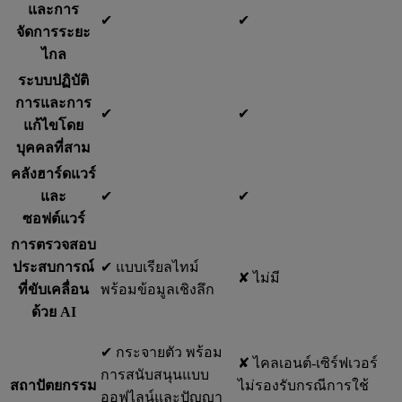
และการ
✔︎
✔︎
จัดการระยะ
ไกล
ระบบปฏิบัติ
การและการ
✔︎
✔︎
แก้ไขโดย
บุคคลที่สาม
คลังฮาร์ดแวร์
และ
✔︎
✔︎
ซอฟต์แวร์
การตรวจสอบ
ประสบการณ์
✔︎ แบบเรียลไทม์
✘ ไม่มี
ที่ขับเคลื่อน
พร้อมข้อมูลเชิงลึก
ด้วย AI
✔︎ กระจายตัว พร้อม
✘ ไคลเอนต์-เซิร์ฟเวอร์
การสนับสนุนแบบ
สถาปัตยกรรม
ไม่รองรับกรณีการใช้
ออฟไลน์และปัญญา