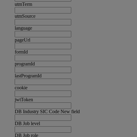
utmTerm
utmSource
language
pageUrl
formId
programId
lastProgramId
cookie
jwtToken
DB Industry SIC Code New field
DB Job level
DB Job role