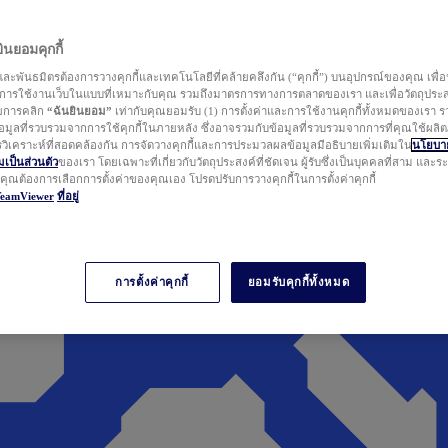
นยอมคุกกี้
ละพันธมิตรต้องการวางคุกกี้และเทคโนโลยีที่คล้ายคลึงกัน (“คุกกี้”) บนอุปกรณ์ของคุณ เพื่อ
ารใช้งานเว็บในแบบที่เหมาะกับคุณ รวมถึงมาตรการทางการตลาดของเรา และเพื่อวัตถุประ
วยการคลิก
“ฉันยินยอม”
เท่ากับคุณยอมรับ (1) การตั้งค่าและการใช้งานคุกกี้ทั้งหมดของเรา ร
มูลที่รวบรวมจากการใช้คุกกี้ในภายหลัง ซึ่งอาจรวมกับข้อมูลที่รวบรวมจากการที่คุณใช้ผลิ
ิเคราะห์ที่สอดคล้องกัน การจัดวางคุกกี้และการประมวลผลข้อมูลมีอธิบายเพิ่มเติมใน
นโยบาย
ป็นส่วนตัว
ของเรา โดยเฉพาะที่เกี่ยวกับวัตถุประสงค์ที่ชัดเจน ผู้รับซึ่งเป็นบุคคลที่สาม และ
ากคุณต้องการเลือกการตั้งค่าของคุณเอง โปรดปรับการวางคุกกี้ในการตั้งค่าคุกกี้
TeamViewer
ที่อยู่
การตั้งค่าคุกกี้
ยอมรับคุกกี้ทั้งหมด