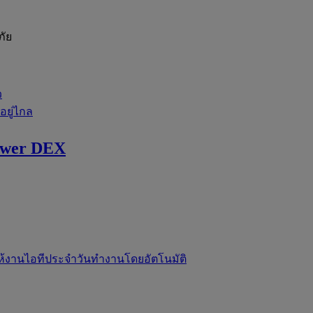
ภัย
ว
่อยู่ไกล
ewer DEX
ห้งานไอทีประจำวันทำงานโดยอัตโนมัติ