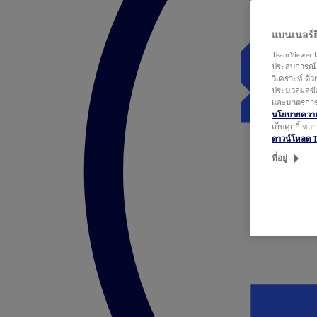
แบนเนอร์ยิ
TeamViewer แ
ประสบการณ์ก
วิเคราะห์ ด้
ประมวลผลข้อ
และมาตรการว
นโยบายความเ
เก็บคุกกี้ ห
ดาวน์โหลด 
ที่อยู่