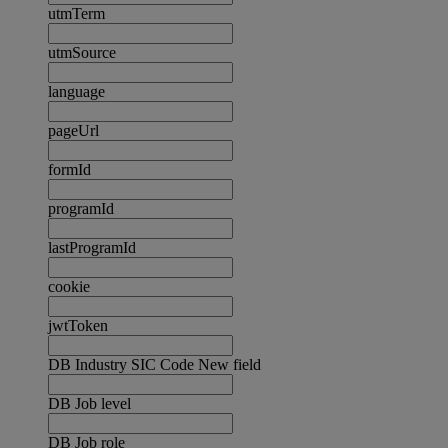
utmTerm
utmSource
language
pageUrl
formId
programId
lastProgramId
cookie
jwtToken
DB Industry SIC Code New field
DB Job level
DB Job role