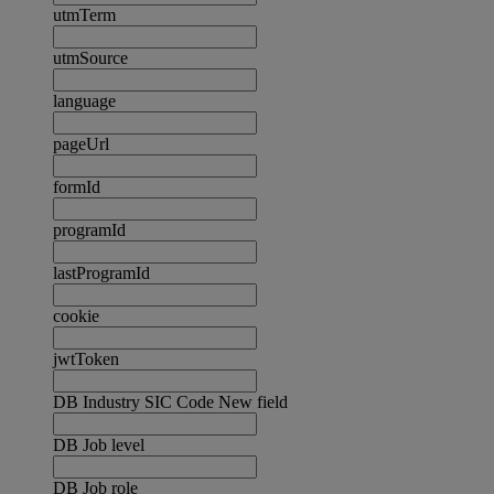
utmTerm
utmSource
language
pageUrl
formId
programId
lastProgramId
cookie
jwtToken
DB Industry SIC Code New field
DB Job level
DB Job role