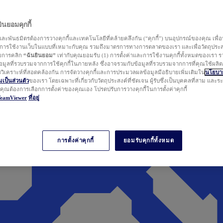
นยอมคุกกี้
ละพันธมิตรต้องการวางคุกกี้และเทคโนโลยีที่คล้ายคลึงกัน (“คุกกี้”) บนอุปกรณ์ของคุณ เพื่อ
ารใช้งานเว็บในแบบที่เหมาะกับคุณ รวมถึงมาตรการทางการตลาดของเรา และเพื่อวัตถุประ
วยการคลิก
“ฉันยินยอม”
เท่ากับคุณยอมรับ (1) การตั้งค่าและการใช้งานคุกกี้ทั้งหมดของเรา ร
มูลที่รวบรวมจากการใช้คุกกี้ในภายหลัง ซึ่งอาจรวมกับข้อมูลที่รวบรวมจากการที่คุณใช้ผลิ
ิเคราะห์ที่สอดคล้องกัน การจัดวางคุกกี้และการประมวลผลข้อมูลมีอธิบายเพิ่มเติมใน
นโยบาย
ป็นส่วนตัว
ของเรา โดยเฉพาะที่เกี่ยวกับวัตถุประสงค์ที่ชัดเจน ผู้รับซึ่งเป็นบุคคลที่สาม และ
ากคุณต้องการเลือกการตั้งค่าของคุณเอง โปรดปรับการวางคุกกี้ในการตั้งค่าคุกกี้
TeamViewer
ที่อยู่
การตั้งค่าคุกกี้
ยอมรับคุกกี้ทั้งหมด