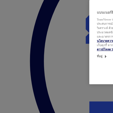
แบนเนอร์ยิ
TeamViewer แ
ประสบการณ์ก
วิเคราะห์ ด้
ประมวลผลข้อ
และมาตรการว
นโยบายความเ
เก็บคุกกี้ ห
ดาวน์โหลด 
ที่อยู่