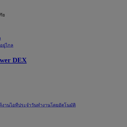
ภัย
ว
่อยู่ไกล
ewer DEX
ห้งานไอทีประจำวันทำงานโดยอัตโนมัติ