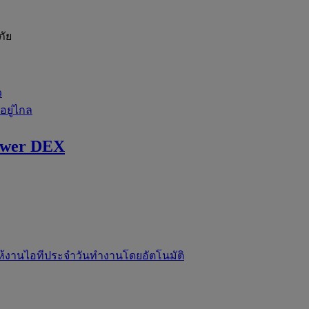
ภัย
ว
่อยู่ไกล
ewer DEX
ห้งานไอทีประจำวันทำงานโดยอัตโนมัติ