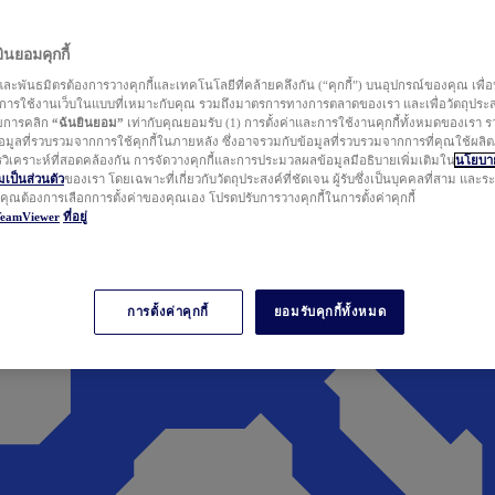
นยอมคุกกี้
ละพันธมิตรต้องการวางคุกกี้และเทคโนโลยีที่คล้ายคลึงกัน (“คุกกี้”) บนอุปกรณ์ของคุณ เพื่อ
ารใช้งานเว็บในแบบที่เหมาะกับคุณ รวมถึงมาตรการทางการตลาดของเรา และเพื่อวัตถุประ
วยการคลิก
“ฉันยินยอม”
เท่ากับคุณยอมรับ (1) การตั้งค่าและการใช้งานคุกกี้ทั้งหมดของเรา ร
มูลที่รวบรวมจากการใช้คุกกี้ในภายหลัง ซึ่งอาจรวมกับข้อมูลที่รวบรวมจากการที่คุณใช้ผลิ
ิเคราะห์ที่สอดคล้องกัน การจัดวางคุกกี้และการประมวลผลข้อมูลมีอธิบายเพิ่มเติมใน
นโยบาย
ป็นส่วนตัว
ของเรา โดยเฉพาะที่เกี่ยวกับวัตถุประสงค์ที่ชัดเจน ผู้รับซึ่งเป็นบุคคลที่สาม และ
ากคุณต้องการเลือกการตั้งค่าของคุณเอง โปรดปรับการวางคุกกี้ในการตั้งค่าคุกกี้
TeamViewer
ที่อยู่
การตั้งค่าคุกกี้
ยอมรับคุกกี้ทั้งหมด