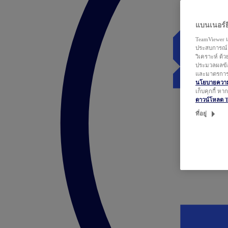
แบนเนอร์ยิ
TeamViewer แ
ประสบการณ์ก
วิเคราะห์ ด้
ประมวลผลข้อ
และมาตรการว
นโยบายความเ
เก็บคุกกี้ ห
ดาวน์โหลด 
ที่อยู่