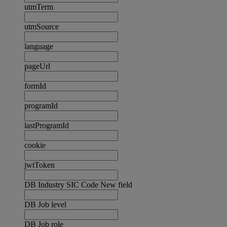
utmTerm
utmSource
language
pageUrl
formId
programId
lastProgramId
cookie
jwtToken
DB Industry SIC Code New field
DB Job level
DB Job role