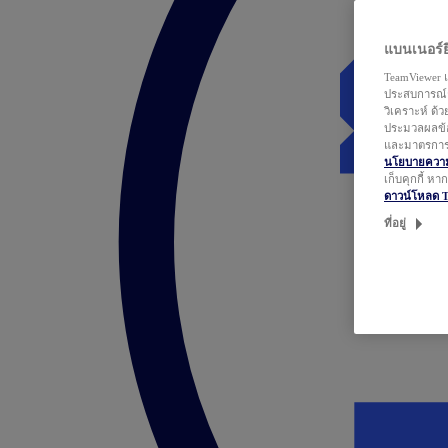
แบนเนอร์ยิ
TeamViewer แ
ประสบการณ์ก
วิเคราะห์ ด้
ประมวลผลข้อ
และมาตรการว
นโยบายความเ
เก็บคุกกี้ ห
ดาวน์โหลด 
ที่อยู่