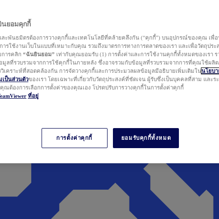
นยอมคุกกี้
ละพันธมิตรต้องการวางคุกกี้และเทคโนโลยีที่คล้ายคลึงกัน (“คุกกี้”) บนอุปกรณ์ของคุณ เพื่อ
ารใช้งานเว็บในแบบที่เหมาะกับคุณ รวมถึงมาตรการทางการตลาดของเรา และเพื่อวัตถุประ
วยการคลิก
“ฉันยินยอม”
เท่ากับคุณยอมรับ (1) การตั้งค่าและการใช้งานคุกกี้ทั้งหมดของเรา ร
มูลที่รวบรวมจากการใช้คุกกี้ในภายหลัง ซึ่งอาจรวมกับข้อมูลที่รวบรวมจากการที่คุณใช้ผลิ
ิเคราะห์ที่สอดคล้องกัน การจัดวางคุกกี้และการประมวลผลข้อมูลมีอธิบายเพิ่มเติมใน
นโยบาย
ป็นส่วนตัว
ของเรา โดยเฉพาะที่เกี่ยวกับวัตถุประสงค์ที่ชัดเจน ผู้รับซึ่งเป็นบุคคลที่สาม และ
ากคุณต้องการเลือกการตั้งค่าของคุณเอง โปรดปรับการวางคุกกี้ในการตั้งค่าคุกกี้
TeamViewer
ที่อยู่
การตั้งค่าคุกกี้
ยอมรับคุกกี้ทั้งหมด