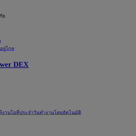
ภัย
ว
่อยู่ไกล
ewer DEX
ห้งานไอทีประจำวันทำงานโดยอัตโนมัติ