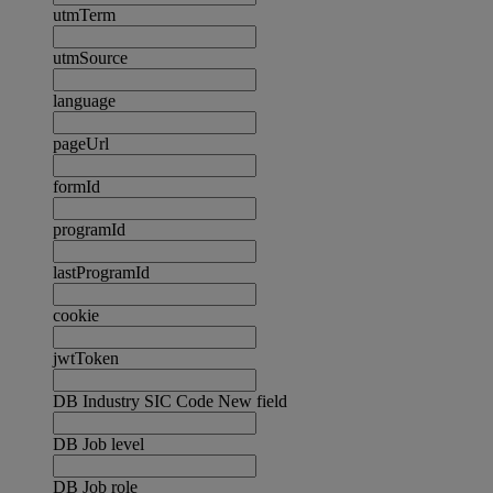
utmTerm
utmSource
language
pageUrl
formId
programId
lastProgramId
cookie
jwtToken
DB Industry SIC Code New field
DB Job level
DB Job role