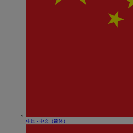
中国 - 中⽂（简体）