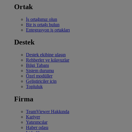
Ortak
İş ortağımız olun
Bir iş ortağı bulun
Entegrasyon iş ortakları
Destek
Destek ekibine ulaşın
Rehberler ve kılavuzlar
Bilgi Tabanı
Sistem durumu
Özel modüller
Geliştiriciler için
Topluluk
Firma
TeamViewer Hakkında
Kariyer
Yatırımcılar
Haber odası