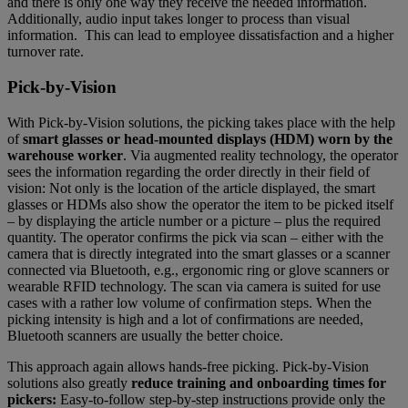
and there is only one way they receive the needed information.
Additionally, audio input takes longer to process than visual
information. This can lead to employee dissatisfaction and a higher
turnover rate.
Pick-by-Vision
With Pick-by-Vision solutions, the picking takes place with the help
of
smart glasses or head-mounted displays (HDM) worn by the
warehouse worker
. Via augmented reality technology, the operator
sees the information regarding the order directly in their field of
vision: Not only is the location of the article displayed, the smart
glasses or HDMs also show the operator the item to be picked itself
– by displaying the article number or a picture – plus the required
quantity. The operator confirms the pick via scan – either with the
camera that is directly integrated into the smart glasses or a scanner
connected via Bluetooth, e.g., ergonomic ring or glove scanners or
wearable RFID technology. The scan via camera is suited for use
cases with a rather low volume of confirmation steps. When the
picking intensity is high and a lot of confirmations are needed,
Bluetooth scanners are usually the better choice.
This approach again allows hands-free picking. Pick-by-Vision
solutions also greatly
reduce training and onboarding times for
pickers:
Easy-to-follow step-by-step instructions provide only the