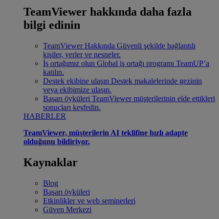
TeamViewer hakkında daha fazla
bilgi edinin
TeamViewer Hakkında
Güvenli şekilde bağlantılı
kişiler, yerler ve nesneler.
İş ortağımız olun
Global iş ortağı programı TeamUP’a
katılın.
Destek ekibine ulaşın
Destek makalelerinde gezinin
veya ekibimize ulaşın.
Başarı öyküleri
TeamViewer müşterilerinin elde ettikleri
sonuçları keşfedin.
HABERLER
TeamViewer, müşterilerin AI teklifine hızlı adapte
olduğunu bildiriyor.
Kaynaklar
Blog
Başarı öyküleri
Etkinlikler ve web seminerleri
Güven Merkezi