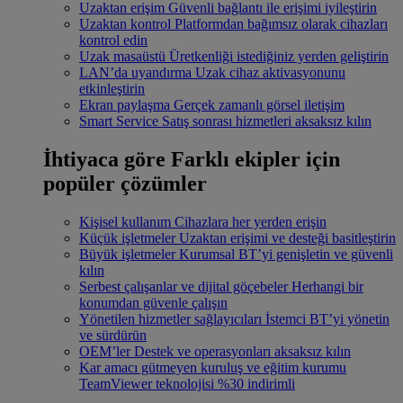
Uzaktan erişim
Güvenli bağlantı ile erişimi iyileştirin
Uzaktan kontrol
Platformdan bağımsız olarak cihazları
kontrol edin
Uzak masaüstü
Üretkenliği istediğiniz yerden geliştirin
LAN’da uyandırma
Uzak cihaz aktivasyonunu
etkinleştirin
Ekran paylaşma
Gerçek zamanlı görsel iletişim
Smart Service
Satış sonrası hizmetleri aksaksız kılın
İhtiyaca göre
Farklı ekipler için
popüler çözümler
Kişisel kullanım
Cihazlara her yerden erişin
Küçük işletmeler
Uzaktan erişimi ve desteği basitleştirin
Büyük işletmeler
Kurumsal BT’yi genişletin ve güvenli
kılın
Serbest çalışanlar ve dijital göçebeler
Herhangi bir
konumdan güvenle çalışın
Yönetilen hizmetler sağlayıcıları
İstemci BT’yi yönetin
ve sürdürün
OEM’ler
Destek ve operasyonları aksaksız kılın
Kar amacı gütmeyen kuruluş ve eğitim kurumu
TeamViewer teknolojisi %30 indirimli