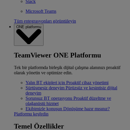
Slack
Microsoft Teams
Tüm entegrasyonları görüntüleyin
ONE platformu
TeamViewer ONE Platformu
Tek bir platformda birleşik dijital çalışma alanınızı proaktif
olarak yönetin ve optimize edin.
Yalın BT ekipleri için
Proaktif cihaz yönetimi
Sürtüşmesiz deneyim
Pürüzsüz ve kesintisiz dijital
deneyim
Sorunsuz BT operasyonu
Proaktif düzeltme ve
olağanüstü hizmet
Ekibimizle konuşun
Dönüşüme hazır mısınız?
Platformu keşfedin
Temel Özellikler