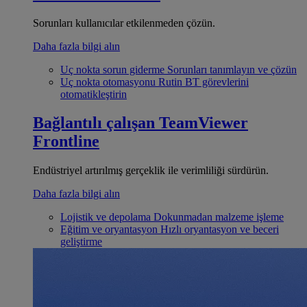
Sorunları kullanıcılar etkilenmeden çözün.
Daha fazla bilgi alın
Uç nokta sorun giderme
Sorunları tanımlayın ve çözün
Uç nokta otomasyonu
Rutin BT görevlerini
otomatikleştirin
Bağlantılı çalışan
TeamViewer
Frontline
Endüstriyel artırılmış gerçeklik ile verimliliği sürdürün.
Daha fazla bilgi alın
Lojistik ve depolama
Dokunmadan malzeme işleme
Eğitim ve oryantasyon
Hızlı oryantasyon ve beceri
geliştirme