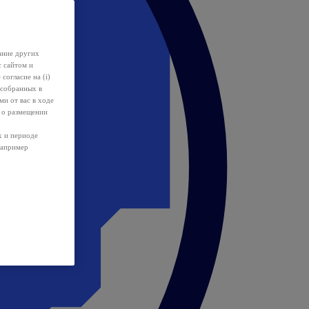
ание других
с сайтом и
 согласие на (i)
 собранных в
и от вас в ходе
 о размещении
х и периоде
например