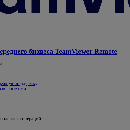
среднего бизнеса
TeamViewer Remote
а.
адежную поддержку
равление ими
зопасности операций.