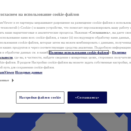
согласием на использование cookie-файлов
mViewer и ее партнеры запрашивают разрешение на размещение cookie-файлов и использов
технологий («Cookie») в вашем устройстве, что помогает персонализировать вашу работу 
ать наши маркетинговые и аналитические процессы. Нажимая
«Соглашаюсь»
, вы даете свое
использование нами всех cookie-файлов, а также (ii) последующую обработку нами данных,
спользования cookie-файлов, которые затем мы можем комбинировать с данными, полученным
ия наших продуктов и через соответствующие средства аналитики. Подробную информацию
в и обработке данных см. в нашей
Политике использования cookie-файлов
и
Политике
альности
, где вы, в частности, найдете сведения о конкретных целях, сторонних получателя
kie-файлов. В разделе Настройки cookie-файлов вы можете задать собственные настройки, 
ой путь для сохранения cookie-файлов.
eamViewer
Исходные данные
анные
Настройки файлов cookie
«Соглашаюсь»