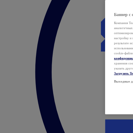
Баннер с 
Компания Tea
аналогичных 
оптимизиров
настройку и 
результате и
использован
cookie-файло
конфиденци
хранения coo
указать друг
Загрузить T
Выходные д