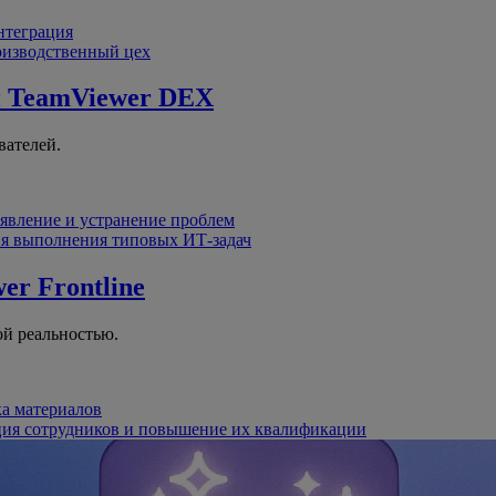
интеграция
оизводственный цех
й
TeamViewer DEX
вателей.
явление и устранение проблем
я выполнения типовых ИТ-задач
er Frontline
й реальностью.
ка материалов
ция сотрудников и повышение их квалификации