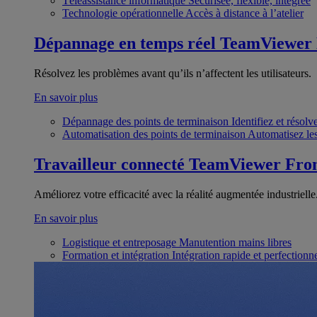
Téléassistance informatique
Sécurisée, flexible, intégrée
Technologie opérationnelle
Accès à distance à l’atelier
Dépannage en temps réel
TeamViewer
Résolvez les problèmes avant qu’ils n’affectent les utilisateurs.
En savoir plus
Dépannage des points de terminaison
Identifiez et résol
Automatisation des points de terminaison
Automatisez les
Travailleur connecté
TeamViewer Fron
Améliorez votre efficacité avec la réalité augmentée industrielle
En savoir plus
Logistique et entreposage
Manutention mains libres
Formation et intégration
Intégration rapide et perfection