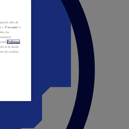
pareil, afin de
ur
« J’accepte »
,
ées via
s mesures
 notre
Politique
iers et la durée
ent de cookies