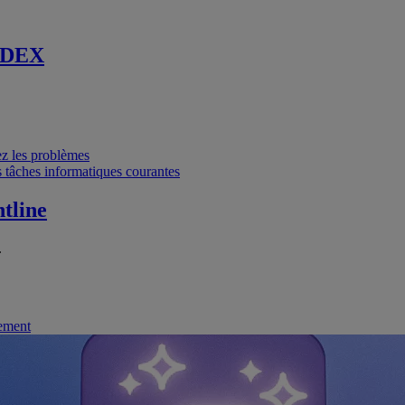
 DEX
vez les problèmes
 tâches informatiques courantes
tline
.
nement