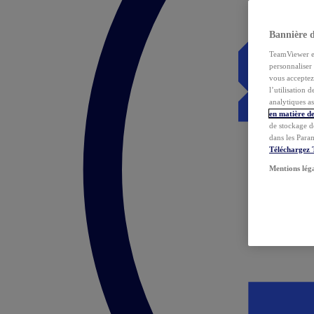
Bannière 
TeamViewer et 
personnaliser 
vous acceptez 
l’utilisation 
analytiques as
en matière de
de stockage d
dans les Para
Téléchargez
Mentions lég