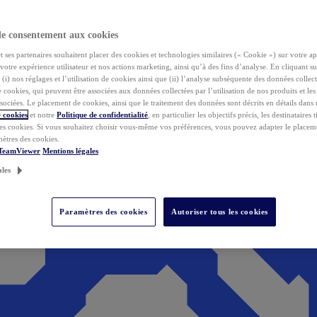
de consentement aux cookies
ses partenaires souhaitent placer des cookies et technologies similaires (« Cookie ») sur votre ap
votre expérience utilisateur et nos actions marketing, ainsi qu’à des fins d’analyse. En cliquant s
(i) nos réglages et l’utilisation de cookies ainsi que (ii) l’analyse subséquente des données collect
de cookies, qui peuvent être associées aux données collectées par l’utilisation de nos produits et le
sociées. Le placement de cookies, ainsi que le traitement des données sont décrits en détails dans
 cookies
et notre
Politique de confidentialité
, en particulier les objectifs précis, les destinataires t
es cookies. Si vous souhaitez choisir vous-même vos préférences, vous pouvez adapter le placem
mètres des cookies.
 TeamViewer
Mentions légales
ales
Paramètres des cookies
Autoriser tous les cookies