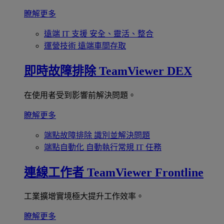
瞭解更多
遠端 IT 支援
安全、靈活、整合
運營技術
遠端車間存取
即時故障排除
TeamViewer DEX
在使用者受到影響前解決問題。
瞭解更多
端點故障排除
識別並解決問題
端點自動化
自動執行常規 IT 任務
連線工作者
TeamViewer Frontline
工業擴增實境極大提升工作效率。
瞭解更多