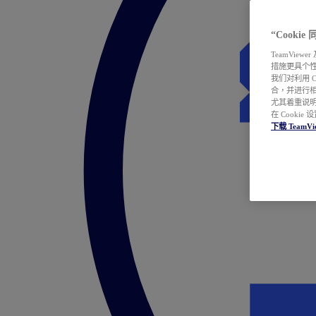
“Cooki
TeamVie
措施更具个
我们对利用 
合，并进行
尤其着重说明
在 Cookie
下载 TeamVi