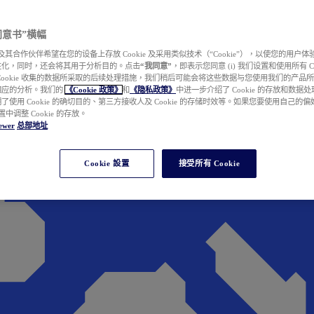
e 同意书”横幅
wer 及其合作伙伴希望在您的设备上存放 Cookie 及采用类似技术（“Cookie”），以使您的用
性化，同时，还会将其用于分析目的。点击
“我同意”
，即表示您同意 (i) 我们设置和使用所有 Cook
Cookie 收集的数据所采取的后续处理措施，我们稍后可能会将这些数据与您使用我们的产品
相应的分析。我们的
《Cookie 政策》
和
《隐私政策》
中进一步介绍了 Cookie 的存放和数据
了使用 Cookie 的确切目的、第三方接收人及 Cookie 的存储时效等。如果您要使用自己的
 设置中调整 Cookie 的存放。
ewer
总部地址
Cookie 設置
接受所有 Cookie