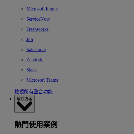
Microsoft Intune
ServiceNow
Freshworks
Jira
Salesforce
Zendesk
Slack
Microsoft Teams
檢視所有整合功能
解決方案
熱門使用案例