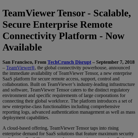
TeamViewer Tensor - Scalable,
Secure Enterprise Remote
Connectivity Platform - Now
Available
San Francisco, From
TechCrunch Disrupt
– September 7, 2018
–
TeamViewer®
, the global connectivity powerhouse, announced
the immediate availability of TeamViewer Tensor, a new enterprise
SaaS platform for secure remote access, support, control and
collaboration. Built on TeamViewer’s industry-leading infrastructure
and software, TeamViewer Tensor caters to the distinct regulatory
environment and specific requirements of large corporations for
connecting their global workforce. The platform introduces a set of
new enterprise-class functionalities including comprehensive
reporting logs, advanced authentication management as well as mass
deployment capabilities.
A cloud-based offering, TeamViewer Tensor taps into rising
enterprise demand for SaaS solutions that feature maximum security