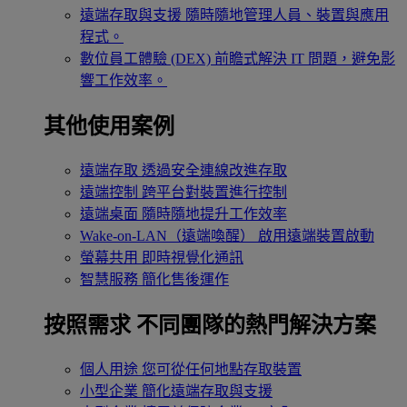
遠端存取與支援
隨時隨地管理人員、裝置與應用
程式。
數位員工體驗 (DEX)
前瞻式解決 IT 問題，避免影
響工作效率。
其他使用案例
遠端存取
透過安全連線改進存取
遠端控制
跨平台對裝置進行控制
遠端桌面
隨時隨地提升工作效率
Wake-on-LAN（遠端喚醒）
啟用遠端裝置啟動
螢幕共用
即時視覺化通訊
智慧服務
簡化售後運作
按照需求
不同團隊的熱門解決方案
個人用途
您可從任何地點存取裝置
小型企業
簡化遠端存取與支援