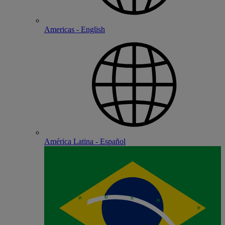
Americas - English
América Latina - Español