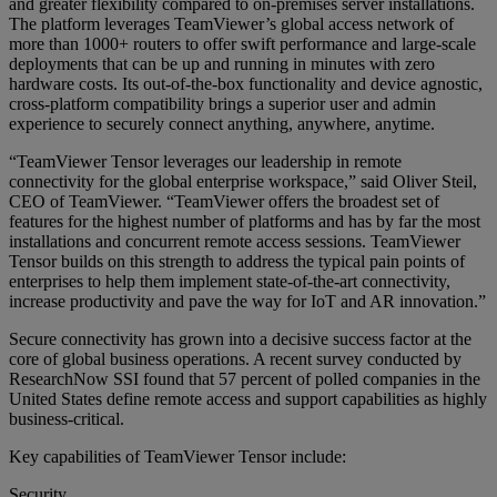
and greater flexibility compared to on-premises server installations.
The platform leverages TeamViewer’s global access network of
more than 1000+ routers to offer swift performance and large-scale
deployments that can be up and running in minutes with zero
hardware costs. Its out-of-the-box functionality and device agnostic,
cross-platform compatibility brings a superior user and admin
experience to securely connect anything, anywhere, anytime.
“TeamViewer Tensor leverages our leadership in remote
connectivity for the global enterprise workspace,” said Oliver Steil,
CEO of TeamViewer. “TeamViewer offers the broadest set of
features for the highest number of platforms and has by far the most
installations and concurrent remote access sessions. TeamViewer
Tensor builds on this strength to address the typical pain points of
enterprises to help them implement state-of-the-art connectivity,
increase productivity and pave the way for IoT and AR innovation.”
Secure connectivity has grown into a decisive success factor at the
core of global business operations. A recent survey conducted by
ResearchNow SSI found that 57 percent of polled companies in the
United States define remote access and support capabilities as highly
business-critical.
Key capabilities of TeamViewer Tensor include:
Security