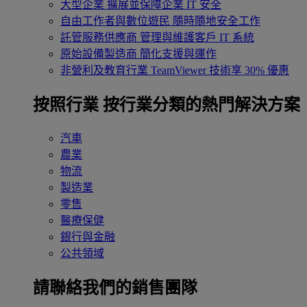
大型企業
擴展並保障企業 IT 安全
自由工作者與數位遊民
隨時隨地安全工作
託管服務供應商
管理與維護客戶 IT 系統
原始設備製造商
簡化支援與運作
非營利及教育行業
TeamViewer 技術享 30% 優惠
按照行業
按行業分類的熱門解決方案
汽車
農業
物流
製造業
零售
醫療保健
銀行與金融
公共領域
請聯絡我們的銷售團隊