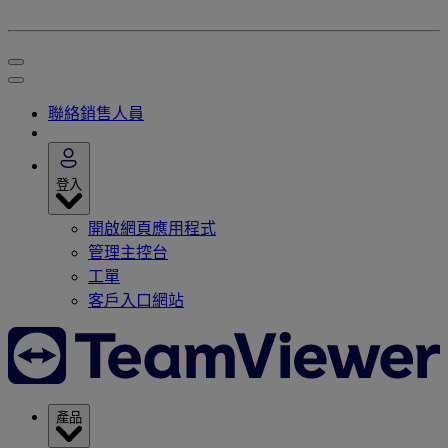
聯絡銷售人員
登入
開啟網頁應用程式
管理主控台
工單
客戶入口網站
產品