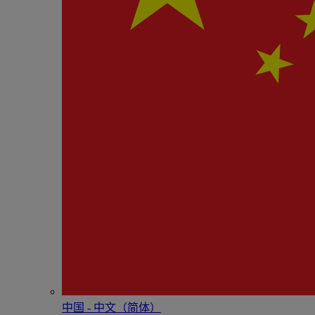
中国 - 中⽂（简体）