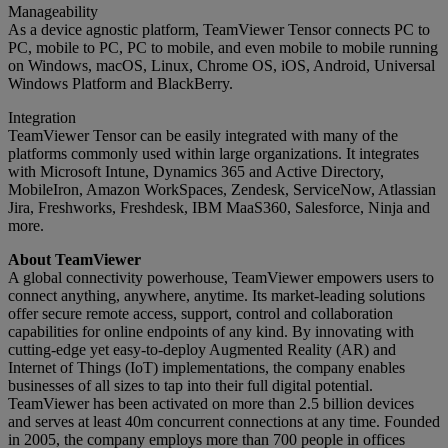
Manageability
As a device agnostic platform, TeamViewer Tensor connects PC to
PC, mobile to PC, PC to mobile, and even mobile to mobile running
on Windows, macOS, Linux, Chrome OS, iOS, Android, Universal
Windows Platform and BlackBerry.
Integration
TeamViewer Tensor can be easily integrated with many of the
platforms commonly used within large organizations. It integrates
with Microsoft Intune, Dynamics 365 and Active Directory,
MobileIron, Amazon WorkSpaces, Zendesk, ServiceNow, Atlassian
Jira, Freshworks, Freshdesk, IBM MaaS360, Salesforce, Ninja and
more.
About TeamViewer
A global connectivity powerhouse, TeamViewer empowers users to
connect anything, anywhere, anytime. Its market-leading solutions
offer secure remote access, support, control and collaboration
capabilities for online endpoints of any kind. By innovating with
cutting-edge yet easy-to-deploy Augmented Reality (AR) and
Internet of Things (IoT) implementations, the company enables
businesses of all sizes to tap into their full digital potential.
TeamViewer has been activated on more than 2.5 billion devices
and serves at least 40m concurrent connections at any time. Founded
in 2005, the company employs more than 700 people in offices