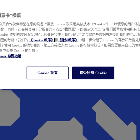
e 同意书”横幅
wer 及其合作伙伴希望在您的设备上存放 Cookie 及采用类似技术（“Cookie”），以使您的用
性化，同时，还会将其用于分析目的。点击
“我同意”
，即表示您同意 (i) 我们设置和使用所有 Cook
Cookie 收集的数据所采取的后续处理措施，我们稍后可能会将这些数据与您使用我们的产品
相应的分析。我们的
《Cookie 政策》
和
《隐私政策》
中进一步介绍了 Cookie 的存放和数据
了使用 Cookie 的确切目的、第三方接收人及 Cookie 的存储时效等。如果您要使用自己的
 设置中调整 Cookie 的存放。
ewer
总部地址
Cookie 設置
接受所有 Cookie