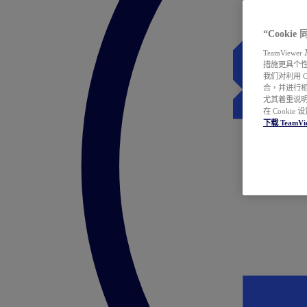
“Cooki
TeamVie
措施更具个
我们对利用 
合，并进行
尤其着重说明
在 Cookie
下载 TeamVi