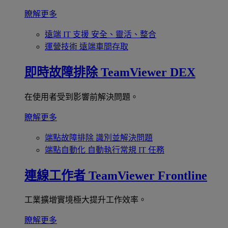
瞭解更多
遠端 IT 支援
安全、靈活、整合
運營技術
遠端車間存取
即時故障排除
TeamViewer DEX
在使用者受到影響前解決問題。
瞭解更多
端點故障排除
識別並解決問題
端點自動化
自動執行常規 IT 任務
連線工作者
TeamViewer Frontline
工業擴增實境極大提升工作效率。
瞭解更多