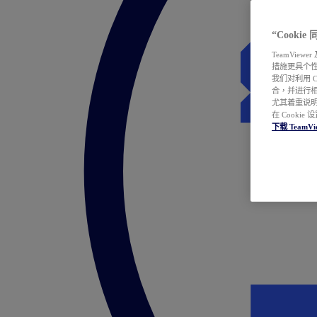
“Cooki
TeamVie
措施更具个
我们对利用 
合，并进行
尤其着重说明
在 Cookie
下载 TeamVi