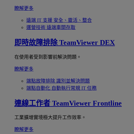
瞭解更多
遠端 IT 支援
安全、靈活、整合
運營技術
遠端車間存取
即時故障排除
TeamViewer DEX
在使用者受到影響前解決問題。
瞭解更多
端點故障排除
識別並解決問題
端點自動化
自動執行常規 IT 任務
連線工作者
TeamViewer Frontline
工業擴增實境極大提升工作效率。
瞭解更多