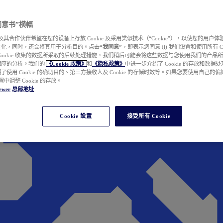
e 同意书”横幅
wer 及其合作伙伴希望在您的设备上存放 Cookie 及采用类似技术（“Cookie”），以使您的用
性化，同时，还会将其用于分析目的。点击
“我同意”
，即表示您同意 (i) 我们设置和使用所有 Cook
Cookie 收集的数据所采取的后续处理措施，我们稍后可能会将这些数据与您使用我们的产品
相应的分析。我们的
《Cookie 政策》
和
《隐私政策》
中进一步介绍了 Cookie 的存放和数据
了使用 Cookie 的确切目的、第三方接收人及 Cookie 的存储时效等。如果您要使用自己的
 设置中调整 Cookie 的存放。
ewer
总部地址
Cookie 設置
接受所有 Cookie