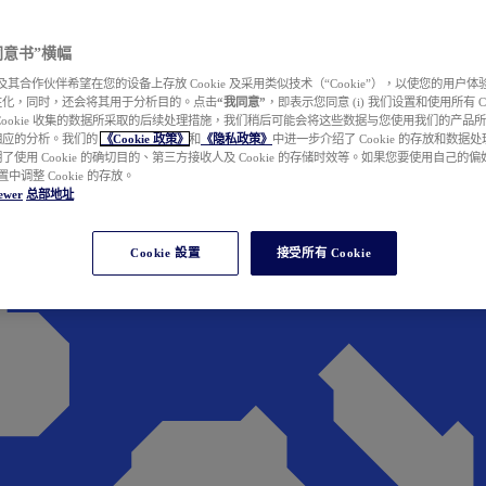
e 同意书”横幅
wer 及其合作伙伴希望在您的设备上存放 Cookie 及采用类似技术（“Cookie”），以使您的用
性化，同时，还会将其用于分析目的。点击
“我同意”
，即表示您同意 (i) 我们设置和使用所有 Cook
Cookie 收集的数据所采取的后续处理措施，我们稍后可能会将这些数据与您使用我们的产品
相应的分析。我们的
《Cookie 政策》
和
《隐私政策》
中进一步介绍了 Cookie 的存放和数据
了使用 Cookie 的确切目的、第三方接收人及 Cookie 的存储时效等。如果您要使用自己的
 设置中调整 Cookie 的存放。
ewer
总部地址
Cookie 設置
接受所有 Cookie