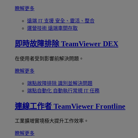
瞭解更多
遠端 IT 支援
安全、靈活、整合
運營技術
遠端車間存取
即時故障排除
TeamViewer DEX
在使用者受到影響前解決問題。
瞭解更多
端點故障排除
識別並解決問題
端點自動化
自動執行常規 IT 任務
連線工作者
TeamViewer Frontline
工業擴增實境極大提升工作效率。
瞭解更多