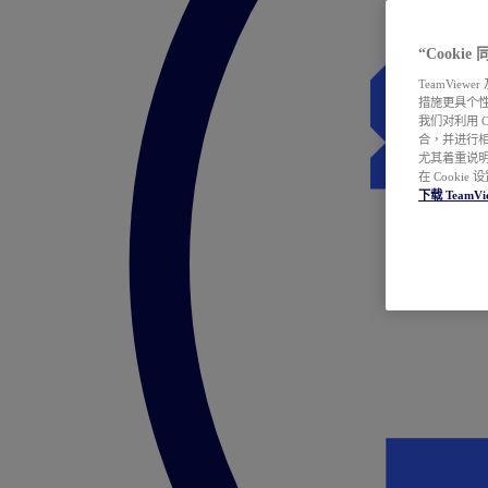
“Cooki
TeamVie
措施更具个
我们对利用 
合，并进行
尤其着重说明
在 Cookie
下载 TeamVi