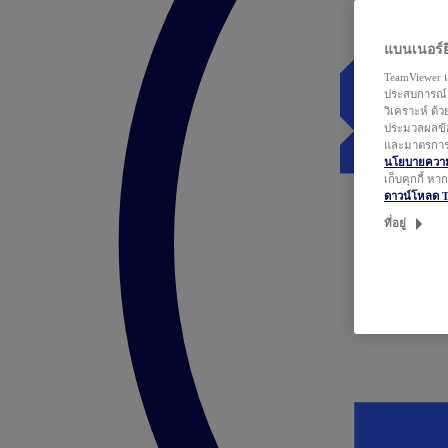
แบนเนอร์ยิ
TeamViewer แ
ประสบการณ์ก
วิเคราะห์ ด้
ประมวลผลข้อ
และมาตรการว
นโยบายความเ
เก็บคุกกี้ ห
ดาวน์โหลด 
ที่อยู่