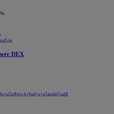
ภัย
ว
่อยู่ไกล
ewer DEX
ห้งานไอทีประจำวันทำงานโดยอัตโนมัติ