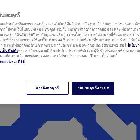
นยอมคุกกี้
ละพันธมิตรต้องการวางคุกกี้และเทคโนโลยีที่คล้ายคลึงกัน (“คุกกี้”) บนอุปกรณ์ของคุณ เพื่อ
ารใช้งานเว็บในแบบที่เหมาะกับคุณ รวมถึงมาตรการทางการตลาดของเรา และเพื่อวัตถุประ
วยการคลิก
“ฉันยินยอม”
เท่ากับคุณยอมรับ (1) การตั้งค่าและการใช้งานคุกกี้ทั้งหมดของเรา ร
มูลที่รวบรวมจากการใช้คุกกี้ในภายหลัง ซึ่งอาจรวมกับข้อมูลที่รวบรวมจากการที่คุณใช้ผลิ
ิเคราะห์ที่สอดคล้องกัน การจัดวางคุกกี้และการประมวลผลข้อมูลมีอธิบายเพิ่มเติมใน
นโยบาย
ป็นส่วนตัว
ของเรา โดยเฉพาะที่เกี่ยวกับวัตถุประสงค์ที่ชัดเจน ผู้รับซึ่งเป็นบุคคลที่สาม และ
ากคุณต้องการเลือกการตั้งค่าของคุณเอง โปรดปรับการวางคุกกี้ในการตั้งค่าคุกกี้
TeamViewer
ที่อยู่
การตั้งค่าคุกกี้
ยอมรับคุกกี้ทั้งหมด