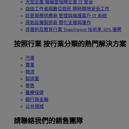
大型企業
擴展並保障企業 IT 安全
自由工作者與數位遊民
隨時隨地安全工作
託管服務供應商
管理與維護客戶 IT 系統
原始設備製造商
簡化支援與運作
非營利及教育行業
TeamViewer 技術享 30% 優惠
按照行業
按行業分類的熱門解決方案
汽車
農業
物流
製造業
零售
醫療保健
銀行與金融
公共領域
請聯絡我們的銷售團隊