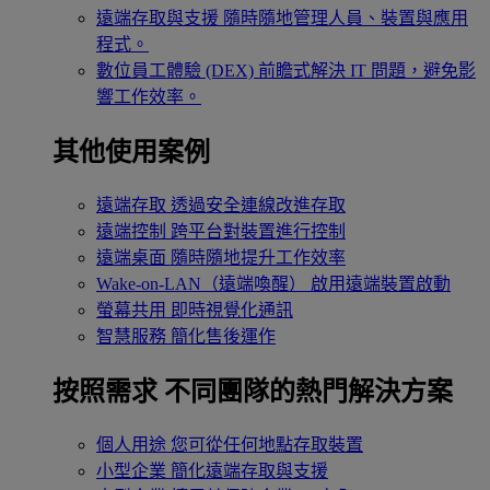
遠端存取與支援
隨時隨地管理人員、裝置與應用
程式。
數位員工體驗 (DEX)
前瞻式解決 IT 問題，避免影
響工作效率。
其他使用案例
遠端存取
透過安全連線改進存取
遠端控制
跨平台對裝置進行控制
遠端桌面
隨時隨地提升工作效率
Wake-on-LAN（遠端喚醒）
啟用遠端裝置啟動
螢幕共用
即時視覺化通訊
智慧服務
簡化售後運作
按照需求
不同團隊的熱門解決方案
個人用途
您可從任何地點存取裝置
小型企業
簡化遠端存取與支援