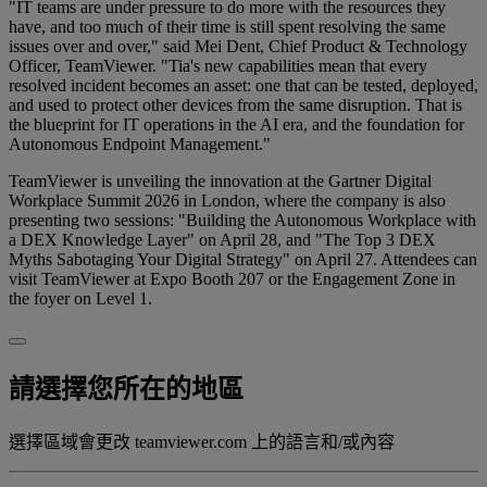
"IT teams are under pressure to do more with the resources they
have, and too much of their time is still spent resolving the same
issues over and over," said Mei Dent, Chief Product & Technology
Officer, TeamViewer. "Tia's new capabilities mean that every
resolved incident becomes an asset: one that can be tested, deployed,
and used to protect other devices from the same disruption. That is
the blueprint for IT operations in the AI era, and the foundation for
Autonomous Endpoint Management."
TeamViewer is unveiling the innovation at the Gartner Digital
Workplace Summit 2026 in London, where the company is also
presenting two sessions: "Building the Autonomous Workplace with
a DEX Knowledge Layer" on April 28, and "The Top 3 DEX
Myths Sabotaging Your Digital Strategy" on April 27. Attendees can
visit TeamViewer at Expo Booth 207 or the Engagement Zone in
the foyer on Level 1.
請選擇您所在的地區
選擇區域會更改 teamviewer.com 上的語言和/或內容