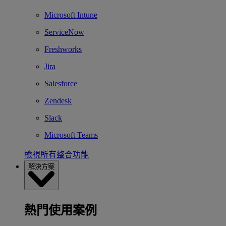
Microsoft Intune
ServiceNow
Freshworks
Jira
Salesforce
Zendesk
Slack
Microsoft Teams
檢視所有整合功能
解決方案
熱門使用案例