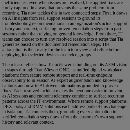
inefficiencies: even when issues are resolved, the applied fixes are
rarely captured in a way that prevents the same problem from
recurring. Tia now tackles this in two connected steps: First, it draws
on AI insights from real support sessions to ground its
troubleshooting recommendations in an organization's actual support
history and context, surfacing proven remediation steps from past
sessions rather than relying on general knowledge. From there, IT
teams can choose to turn any resolved session into a script that Tia
generates based on the documented remediation steps. The
automation is then ready for the team to review and refine before
deploying it to selected devices or device groups.
The release reflects how TeamViewer is building out its AEM vision
in stages through TeamViewer ONE, its unified digital workplace
platform: from secure remote support and real-time endpoint
observability to in-session AI expert augmentation and knowledge
capture, and now to AI-driven automations grounded in proven
fixes. Each resolved incident makes the next one easier to prevent,
as AI sessions and endpoint telemetry combine to surface recurring
patterns across the IT environment. Where remote support platforms,
DEX tools, and RMM solutions each address parts of this challenge
in isolation, Tia connects them, grounding every automation in
verified remediation steps drawn from the customer's own support
history and relevant context.