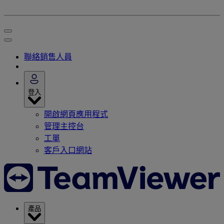
聯絡銷售人員
登入
開啟網頁應用程式
管理主控台
工單
客戶入口網站
產品