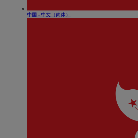
中国 - 中⽂（简体）