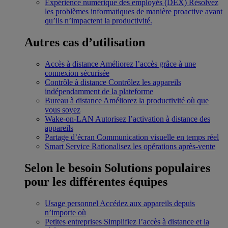
Expérience numérique des employés (DEX)
Résolvez
les problèmes informatiques de manière proactive avant
qu’ils n’impactent la productivité.
Autres cas d’utilisation
Accès à distance
Améliorez l’accès grâce à une
connexion sécurisée
Contrôle à distance
Contrôlez les appareils
indépendamment de la plateforme
Bureau à distance
Améliorez la productivité où que
vous soyez
Wake-on-LAN
Autorisez l’activation à distance des
appareils
Partage d’écran
Communication visuelle en temps réel
Smart Service
Rationalisez les opérations après-vente
Selon le besoin
Solutions populaires
pour les différentes équipes
Usage personnel
Accédez aux appareils depuis
n’importe où
Petites entreprises
Simplifiez l’accès à distance et la