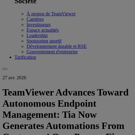
Société
À propos de TeamViewer
Carrières
Investisseurs
Espace actualités
Leadership
Sponsoring sportif
Développement durable et RSE
Gouvernement d'entreprise
Tarification
27 avr. 2026
TeamViewer Advances Toward
Autonomous Endpoint
Management: Tia Now
Generates Automations From