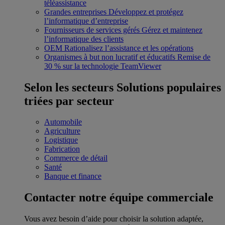
téléassistance
Grandes entreprises
Développez et protégez
l’informatique d’entreprise
Fournisseurs de services gérés
Gérez et maintenez
l’informatique des clients
OEM
Rationalisez l’assistance et les opérations
Organismes à but non lucratif et éducatifs
Remise de
30 % sur la technologie TeamViewer
Selon les secteurs
Solutions populaires
triées par secteur
Automobile
Agriculture
Logistique
Fabrication
Commerce de détail
Santé
Banque et finance
Contacter notre équipe commerciale
Vous avez besoin d’aide pour choisir la solution adaptée,