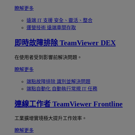
瞭解更多
遠端 IT 支援
安全、靈活、整合
運營技術
遠端車間存取
即時故障排除
TeamViewer DEX
在使用者受到影響前解決問題。
瞭解更多
端點故障排除
識別並解決問題
端點自動化
自動執行常規 IT 任務
連線工作者
TeamViewer Frontline
工業擴增實境極大提升工作效率。
瞭解更多