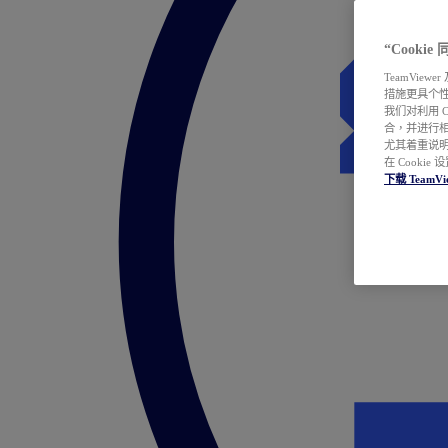
“Cooki
TeamVie
措施更具个
我们对利用 
合，并进行
尤其着重说明
在 Cookie
下载 TeamVi