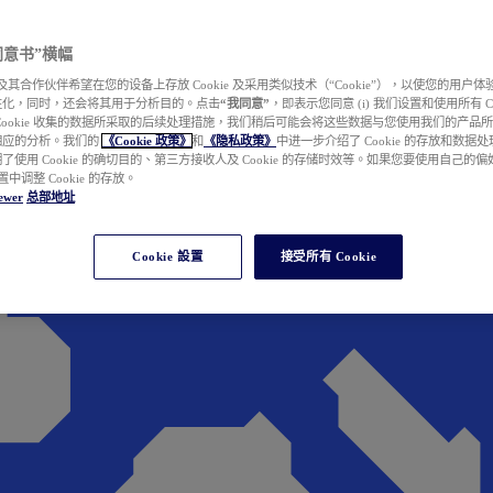
e 同意书”横幅
wer 及其合作伙伴希望在您的设备上存放 Cookie 及采用类似技术（“Cookie”），以使您的用
性化，同时，还会将其用于分析目的。点击
“我同意”
，即表示您同意 (i) 我们设置和使用所有 Cook
Cookie 收集的数据所采取的后续处理措施，我们稍后可能会将这些数据与您使用我们的产品
相应的分析。我们的
《Cookie 政策》
和
《隐私政策》
中进一步介绍了 Cookie 的存放和数据
了使用 Cookie 的确切目的、第三方接收人及 Cookie 的存储时效等。如果您要使用自己的
 设置中调整 Cookie 的存放。
ewer
总部地址
Cookie 設置
接受所有 Cookie