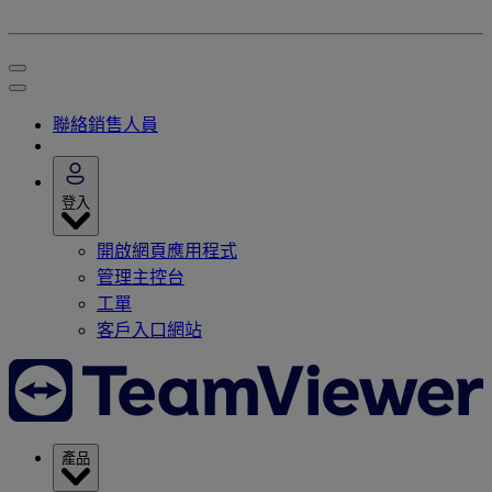
聯絡銷售人員
登入
開啟網頁應用程式
管理主控台
工單
客戶入口網站
產品