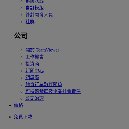
系統狀態
自訂模組
針對開發人員
社群
公司
關於 TeamViewer
工作機會
投資商
新聞中心
領導層
體育行業夥伴關係
可持續發展及企業社會責任
公司治理
價格
免費下載