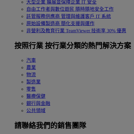
大型企業
擴展並保障企業 IT 安全
自由工作者與數位遊民
隨時隨地安全工作
託管服務供應商
管理與維護客戶 IT 系統
原始設備製造商
簡化支援與運作
非營利及教育行業
TeamViewer 技術享 30% 優惠
按照行業
按行業分類的熱門解決方案
汽車
農業
物流
製造業
零售
醫療保健
銀行與金融
公共領域
請聯絡我們的銷售團隊