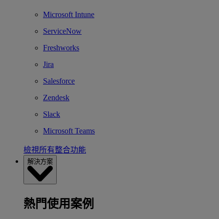
Microsoft Intune
ServiceNow
Freshworks
Jira
Salesforce
Zendesk
Slack
Microsoft Teams
檢視所有整合功能
解決方案
熱門使用案例