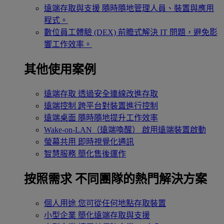
遠端存取與支援
隨時隨地管理人員、裝置與應用
程式。
數位員工體驗 (DEX)
前瞻式解決 IT 問題，避免影
響工作效率。
其他使用案例
遠端存取
透過安全連線改進存取
遠端控制
跨平台對裝置進行控制
遠端桌面
隨時隨地提升工作效率
Wake-on-LAN（遠端喚醒）
啟用遠端裝置啟動
螢幕共用
即時視覺化通訊
智慧服務
簡化售後運作
按照需求
不同團隊的熱門解決方案
個人用途
您可從任何地點存取裝置
小型企業
簡化遠端存取與支援