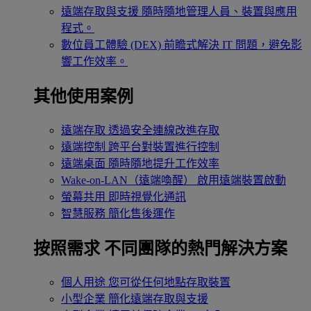
遠端存取與支援
隨時隨地管理人員、裝置與應用
程式。
數位員工體驗 (DEX)
前瞻式解決 IT 問題，避免影
響工作效率。
其他使用案例
遠端存取
透過安全連線改進存取
遠端控制
跨平台對裝置進行控制
遠端桌面
隨時隨地提升工作效率
Wake-on-LAN（遠端喚醒）
啟用遠端裝置啟動
螢幕共用
即時視覺化通訊
智慧服務
簡化售後運作
按照需求
不同團隊的熱門解決方案
個人用途
您可從任何地點存取裝置
小型企業
簡化遠端存取與支援