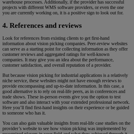
warehouse processes. Additionally, if the provider has successful
projects with different WMS software providers, or even the one
you are currently working on, it is a positive sign to look out for.
4. References and reviews
Look for references from existing clients to get first-hand
information about vision picking companies. Peer-review websites
can serve as a starting point for collecting information as they offer
customer reviews and aggregated ratings for well-known
companies. It may give you an idea about the performance,
customer satisfaction, and overall reputation of a provider.
But because vision picking for industrial applications is a relatively
niche service, these websites might not have enough reviews to
provide encompassing and up-to-date information. In this case, a
good alternative is to rely on real-life peers, as in conferences and
trade shows. These in-person events give you the option to test
software and also interact with your extended professional network.
Here you’ll find first-hand insights on their experience or be guided
to someone who has it.
You can also gain valuable insights from real-life case studies on the
provider’s website to see how vision picking was implemented by
recognized players in your field and what they achieved through it.