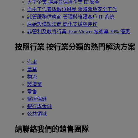
大型企業
擴展並保障企業 IT 安全
自由工作者與數位遊民
隨時隨地安全工作
託管服務供應商
管理與維護客戶 IT 系統
原始設備製造商
簡化支援與運作
非營利及教育行業
TeamViewer 技術享 30% 優惠
按照行業
按行業分類的熱門解決方案
汽車
農業
物流
製造業
零售
醫療保健
銀行與金融
公共領域
請聯絡我們的銷售團隊