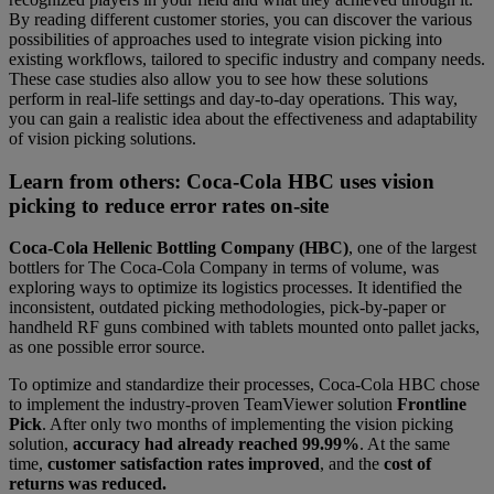
By reading different customer stories, you can discover the various
possibilities of approaches used to integrate vision picking into
existing workflows, tailored to specific industry and company needs.
These case studies also allow you to see how these solutions
perform in real-life settings and day-to-day operations. This way,
you can gain a realistic idea about the effectiveness and adaptability
of vision picking solutions.
Learn from others: Coca-Cola HBC uses vision
picking to reduce error rates on-site
Coca-Cola Hellenic Bottling Company (HBC)
, one of the largest
bottlers for The Coca-Cola Company in terms of volume, was
exploring ways to optimize its logistics processes. It identified the
inconsistent, outdated picking methodologies, pick-by-paper or
handheld RF guns combined with tablets mounted onto pallet jacks,
as one possible error source.
To optimize and standardize their processes, Coca-Cola HBC chose
to implement the industry-proven TeamViewer solution
Frontline
Pick
. After only two months of implementing the vision picking
solution,
accuracy had already reached 99.99%
. At the same
time,
customer satisfaction rates improved
, and the
cost of
returns was reduced.