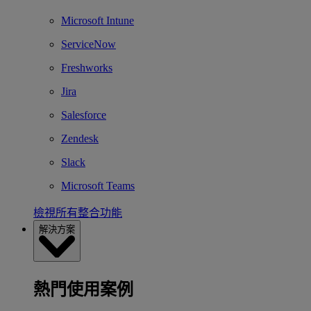
Microsoft Intune
ServiceNow
Freshworks
Jira
Salesforce
Zendesk
Slack
Microsoft Teams
檢視所有整合功能
解決方案
熱門使用案例