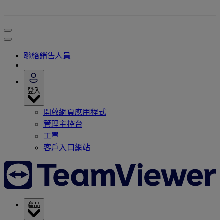
聯絡銷售人員
登入
開啟網頁應用程式
管理主控台
工單
客戶入口網站
產品