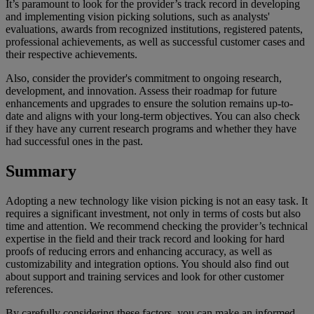
It’s paramount to look for the provider’s track record in developing
and implementing vision picking solutions, such as analysts'
evaluations, awards from recognized institutions, registered patents,
professional achievements, as well as successful customer cases and
their respective achievements.
Also, consider the provider's commitment to ongoing research,
development, and innovation. Assess their roadmap for future
enhancements and upgrades to ensure the solution remains up-to-
date and aligns with your long-term objectives. You can also check
if they have any current research programs and whether they have
had successful ones in the past.
Summary
Adopting a new technology like vision picking is not an easy task. It
requires a significant investment, not only in terms of costs but also
time and attention. We recommend checking the provider’s technical
expertise in the field and their track record and looking for hard
proofs of reducing errors and enhancing accuracy, as well as
customizability and integration options. You should also find out
about support and training services and look for other customer
references.
By carefully considering these factors, you can make an informed