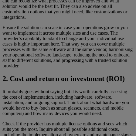
and can recognize what processes can be improved and what
solution would be the best fit. They can also advise on all
customization options that you might need, like customizations or
integrations.
Ensure the solution can scale in case your operations grow or you
want to implement it across multiple sites and use cases. The
provider’s capability to adapt to change and your individual use
cases is highly important here. That way you can cover multiple
processes with the same software and the same vendor, harmonizing
your operational software landscape, reducing the need to onboard
staff to different solutions, and progressing with a trusted solution
provider.
2. Cost and return on investment (ROI)
It probably goes without saying but it is worth carefully assessing
the cost of implementation, including hardware, software,
installation, and ongoing support. Think about what hardware you
would have to buy (such as smart glasses, scanners, and mobile
computers) and how many devices you would need.
Check if the provider has multiple license options and sees which
suits you the most. Inquire about all possible additional costs,
including the implementation and hypercare and maintenance stages.