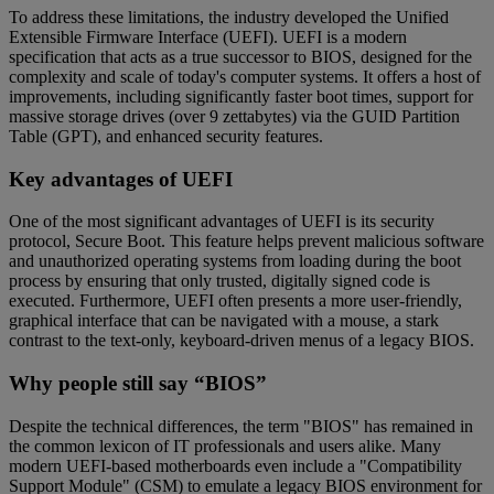
To address these limitations, the industry developed the Unified
Extensible Firmware Interface (UEFI). UEFI is a modern
specification that acts as a true successor to BIOS, designed for the
complexity and scale of today's computer systems. It offers a host of
improvements, including significantly faster boot times, support for
massive storage drives (over 9 zettabytes) via the GUID Partition
Table (GPT), and enhanced security features.
Key advantages of UEFI
One of the most significant advantages of UEFI is its security
protocol, Secure Boot. This feature helps prevent malicious software
and unauthorized operating systems from loading during the boot
process by ensuring that only trusted, digitally signed code is
executed. Furthermore, UEFI often presents a more user-friendly,
graphical interface that can be navigated with a mouse, a stark
contrast to the text-only, keyboard-driven menus of a legacy BIOS.
Why people still say “BIOS”
Despite the technical differences, the term "BIOS" has remained in
the common lexicon of IT professionals and users alike. Many
modern UEFI-based motherboards even include a "Compatibility
Support Module" (CSM) to emulate a legacy BIOS environment for