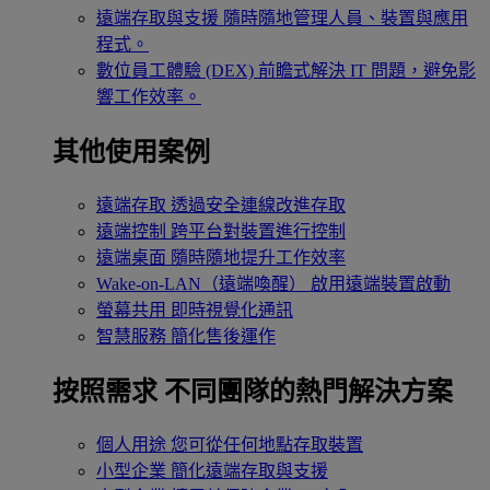
遠端存取與支援
隨時隨地管理人員、裝置與應用
程式。
數位員工體驗 (DEX)
前瞻式解決 IT 問題，避免影
響工作效率。
其他使用案例
遠端存取
透過安全連線改進存取
遠端控制
跨平台對裝置進行控制
遠端桌面
隨時隨地提升工作效率
Wake-on-LAN（遠端喚醒）
啟用遠端裝置啟動
螢幕共用
即時視覺化通訊
智慧服務
簡化售後運作
按照需求
不同團隊的熱門解決方案
個人用途
您可從任何地點存取裝置
小型企業
簡化遠端存取與支援