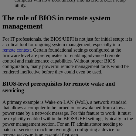
utility.
The role of BIOS in remote system
management
For IT professionals, the BIOS/UEFI is not just for initial setup; it is
a critical tool for ongoing system management, especially in a
remote context
. Certain foundational settings configured at the
firmware level are prerequisites for enabling advanced remote
control and maintenance capabilities. Without proper BIOS
configuration, many powerful remote management tools would be
rendered ineffective before they could even be used.
BIOS-level prerequisites for remote wake and
servicing
A primary example is Wake-on-LAN (WoL), a network standard
that allows a computer to be turned on or awakened from a low-
power state by a network message. For this feature to work, it must
be explicitly enabled within the BIOS/UEFI settings, typically in the
power management section. For an IT administrator needing to
patch or service a machine overnight, configuring a device for
remote wake-up is an essential first step.