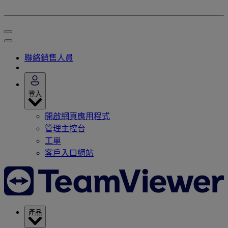
聯絡銷售人員
登入
開啟網頁應用程式
管理主控台
工單
客戶入口網站
產品