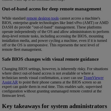
Out-of-band access for deep remote management
While standard
remote desktop tools
cannot access a machine's
BIOS, enterprise-grade technologies like Intel vPro (AMT) or AMD
DASH do provide "out-of-band" management. These platforms
operate independently of the OS and allow administrators to perform
deep-level remote tasks, including accessing the BIOS, mounting
installation media, and power cycling a machine, even if it is turned
off or the OS is unresponsive. This represents the next level of
remote fleet management.
Safe BIOS changes with visual remote guidance
Changing BIOS settings, however, is inherently risky. For situations
where direct out-of-band access is not available or where a
technician needs visual confirmation, a user can use
TeamViewer
Assist AR
to point their phone camera at the BIOS screen so an
expert can guide them in real time. This enables safe, supervised
configuration without granting unmanaged remote control at the
firmware level.
Key takeaways for system administrators