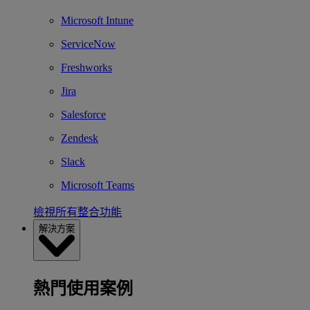
Microsoft Intune
ServiceNow
Freshworks
Jira
Salesforce
Zendesk
Slack
Microsoft Teams
檢視所有整合功能
解決方案
熱門使用案例