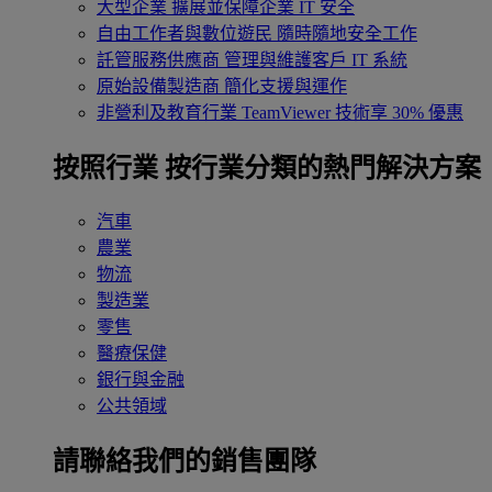
大型企業
擴展並保障企業 IT 安全
自由工作者與數位遊民
隨時隨地安全工作
託管服務供應商
管理與維護客戶 IT 系統
原始設備製造商
簡化支援與運作
非營利及教育行業
TeamViewer 技術享 30% 優惠
按照行業
按行業分類的熱門解決方案
汽車
農業
物流
製造業
零售
醫療保健
銀行與金融
公共領域
請聯絡我們的銷售團隊