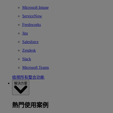
Microsoft Intune
ServiceNow
Freshworks
Jira
Salesforce
Zendesk
Slack
Microsoft Teams
檢視所有整合功能
解決方案
熱門使用案例