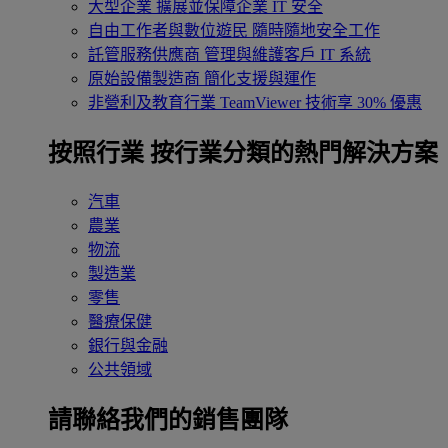
大型企業
擴展並保障企業 IT 安全
自由工作者與數位遊民
隨時隨地安全工作
託管服務供應商
管理與維護客戶 IT 系統
原始設備製造商
簡化支援與運作
非營利及教育行業
TeamViewer 技術享 30% 優惠
按照行業
按行業分類的熱門解決方案
汽車
農業
物流
製造業
零售
醫療保健
銀行與金融
公共領域
請聯絡我們的銷售團隊