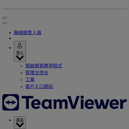
聯絡銷售人員
登入
開啟網頁應用程式
管理主控台
工單
客戶入口網站
產品