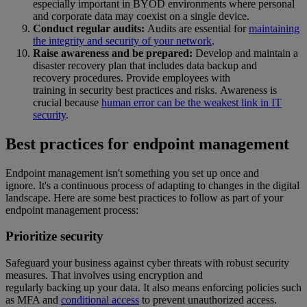
especially important in BYOD environments where personal
and corporate data may coexist on a single device.
Conduct regular audits:
Audits are essential for
maintaining
the integrity and security of your network
.
Raise awareness and be prepared:
Develop and maintain a
disaster recovery plan that includes data backup and
recovery procedures. Provide employees with
training in security best practices and risks. Awareness is
crucial because
human error can be the weakest link in IT
security
.
Best practices for endpoint management
Endpoint management isn't something you set up once and
ignore. It's a continuous process of adapting to changes in the digital
landscape. Here are some best practices to follow as part of your
endpoint management process:
Prioritize security
Safeguard your business against cyber threats with robust security
measures. That involves using encryption and
regularly backing up your data. It also means enforcing policies such
as MFA and
conditional access
to prevent unauthorized access.