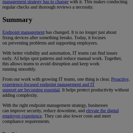
management strategy has to change
with it. This makes conducting
regular checks and thorough reviews a necessity.
Summary
Endpoint management
has changed. It is no longer just about
fixing devices after something breaks. Today, it focuses
on preventing problems and supporting employees.
With better visibility and automation, IT teams can find issues
early. AI helps spot patterns and reduce manual work. Together,
this allows teams to avoid disruption and keep work
running smoothly.
From our work with growing IT teams, one thing is clear.
Proactive,
experience-focused endpoint management and IT
support are becoming essential
. It helps protect productivity without
adding complexity.
With the right endpoint management strategy, businesses
can improve security, reduce downtime, and
elevate the digital
employee experience
. They can also lower costs and meet
compliance requirements.