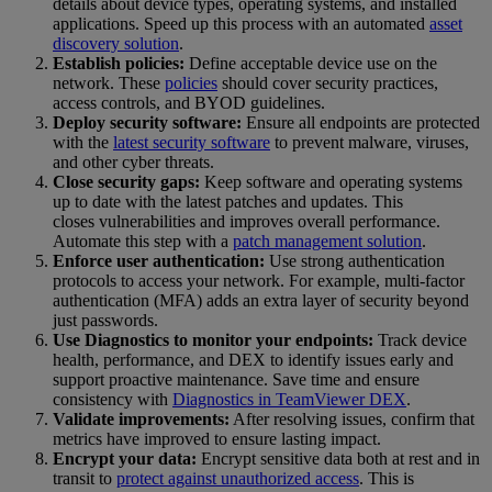
details about device types, operating systems, and installed
applications. Speed up this process with an automated
asset
discovery solution
.
Establish policies:
Define acceptable device use on the
network. These
policies
should cover security practices,
access controls, and BYOD guidelines.
Deploy security software:
Ensure all endpoints are protected
with the
latest security software
to prevent malware, viruses,
and other cyber threats.
Close security gaps:
Keep software and operating systems
up to date with the latest patches and updates. This
closes vulnerabilities and improves overall performance.
Automate this step with a
patch management solution
.
Enforce user authentication:
Use strong authentication
protocols to access your network. For example, multi-factor
authentication (MFA) adds an extra layer of security beyond
just passwords.
Use Diagnostics to monitor your endpoints:
Track device
health, performance, and DEX to identify issues early and
support proactive maintenance. Save time and ensure
consistency with
Diagnostics in TeamViewer DEX
.
Validate improvements:
After resolving issues, confirm that
metrics have improved to ensure lasting impact.
Encrypt your data:
Encrypt sensitive data both at rest and in
transit to
protect against unauthorized access
. This is