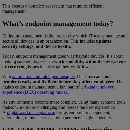
This creates a complex ecosystem that requires efficient
management.
What’s endpoint management today?
Endpoint management is the process by which IT teams manage and
secure all devices in an organization. This includes
updates,
security settings, and device health.
Today, endpoint management goes way beyond devices. It’s about
making sure employees can
work smoothly, without slow systems
or recurring issues
that disrupt their workflows.
With
automation and intelligent insights
, IT teams can
spot
problems early and fix them before they affect employees
. This
makes endpoint management a key part of a
digital employee
experience (DEX) operating model
.
As environments become more complex, using many separate tools
makes work more challenging and breaks the user experience.
A
digital workplace platform
brings endpoint management,
automation, remote access, and experience insights together.
EM, UEM, MDM, EMM: What's the