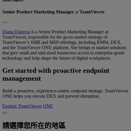
Diana Osipova
Senior Product Marketing Manager
at
TeamViewer
—
Diana Osipova
is a Senior Product Marketing Manager at
TeamViewer, responsible for the go-to-market strategy of
TeamViewer’s SMB and MSP offerings, including RMM, DEX,
and the TeamViewer ONE platform. She brings to market solutions
that give small and mid-sized businesses access to enterprise-grade
technology and help shape the future of digital workplaces.
Get started with proactive endpoint
management
Build a proactive, experience-centric endpoint strategy. TeamViewer
ONE helps you elevate DEX and prevent disruption.
Explore TeamViewer ONE
請選擇您所在的地區