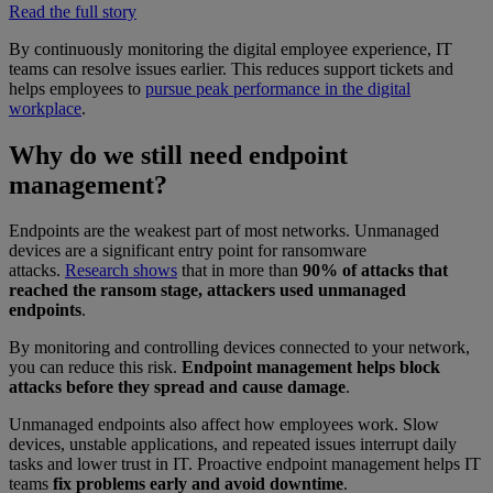
Read the full story
By continuously monitoring the digital employee experience, IT
teams can resolve issues earlier. This reduces support tickets and
helps employees to
pursue peak performance in the digital
workplace
.
Why do we still need endpoint
management?
Endpoints are the weakest part of most networks. Unmanaged
devices are a significant entry point for ransomware
attacks.
Research shows
that in more than
90% of attacks that
reached the ransom stage, attackers used unmanaged
endpoints
.
By monitoring and controlling devices connected to your network,
you can reduce this risk.
Endpoint management helps block
attacks before they spread and cause damage
.
Unmanaged endpoints also affect how employees work. Slow
devices, unstable applications, and repeated issues interrupt daily
tasks and lower trust in IT. Proactive endpoint management helps IT
teams
fix problems early and avoid downtime
.