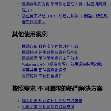
遠端存取與支援
隨時隨地管理人員、裝置與應用
程式。
數位員工體驗 (DEX)
前瞻式解決 IT 問題，避免影
響工作效率。
其他使用案例
遠端存取
透過安全連線改進存取
遠端控制
跨平台對裝置進行控制
遠端桌面
隨時隨地提升工作效率
Wake-on-LAN（遠端喚醒）
啟用遠端裝置啟動
螢幕共用
即時視覺化通訊
智慧服務
簡化售後運作
按照需求
不同團隊的熱門解決方案
個人用途
您可從任何地點存取裝置
小型企業
簡化遠端存取與支援