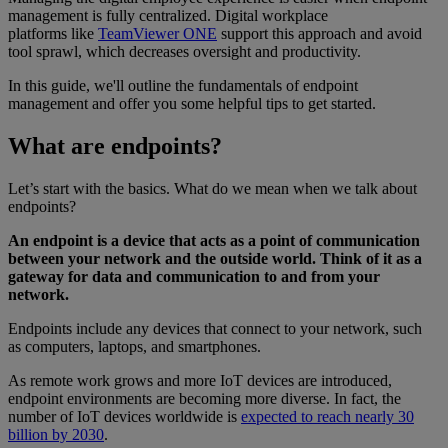
management is fully centralized. Digital workplace
platforms like
TeamViewer ONE
support this approach and avoid
tool sprawl, which decreases oversight and productivity.
In this guide, we'll outline the fundamentals of endpoint
management and offer you some helpful tips to get started.
What are endpoints?
Let’s start with the basics. What do we mean when we talk about
endpoints?
An endpoint is a device that acts as a point of communication
between your network and the outside world. Think of it as a
gateway for data and communication to and from your
network.
Endpoints include any devices that connect to your network, such
as computers, laptops, and smartphones.
As remote work grows and more IoT devices are introduced,
endpoint environments are becoming more diverse. In fact, the
number of IoT devices worldwide is
expected to reach nearly 30
billion by 2030
.