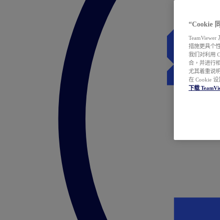
“Cooki
TeamVie
措施更具个
我们对利用 
合，并进行
尤其着重说明
在 Cookie
下载 TeamVi