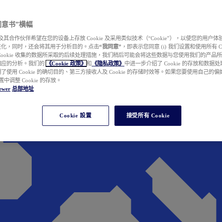
e 同意书”横幅
wer 及其合作伙伴希望在您的设备上存放 Cookie 及采用类似技术（“Cookie”），以使您的用
性化，同时，还会将其用于分析目的。点击
“我同意”
，即表示您同意 (i) 我们设置和使用所有 Cook
Cookie 收集的数据所采取的后续处理措施，我们稍后可能会将这些数据与您使用我们的产品
相应的分析。我们的
《Cookie 政策》
和
《隐私政策》
中进一步介绍了 Cookie 的存放和数据
了使用 Cookie 的确切目的、第三方接收人及 Cookie 的存储时效等。如果您要使用自己的
 设置中调整 Cookie 的存放。
ewer
总部地址
Cookie 設置
接受所有 Cookie