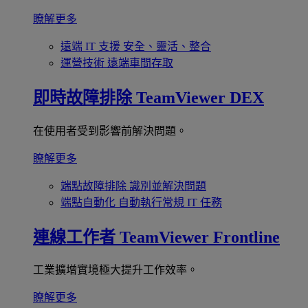
瞭解更多
遠端 IT 支援
安全、靈活、整合
運營技術
遠端車間存取
即時故障排除
TeamViewer DEX
在使用者受到影響前解決問題。
瞭解更多
端點故障排除
識別並解決問題
端點自動化
自動執行常規 IT 任務
連線工作者
TeamViewer Frontline
工業擴增實境極大提升工作效率。
瞭解更多