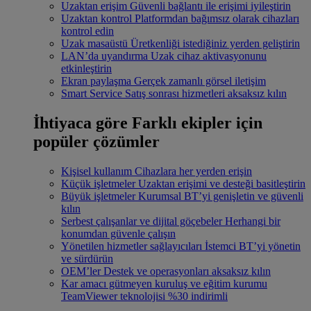
Uzaktan erişim
Güvenli bağlantı ile erişimi iyileştirin
Uzaktan kontrol
Platformdan bağımsız olarak cihazları
kontrol edin
Uzak masaüstü
Üretkenliği istediğiniz yerden geliştirin
LAN’da uyandırma
Uzak cihaz aktivasyonunu
etkinleştirin
Ekran paylaşma
Gerçek zamanlı görsel iletişim
Smart Service
Satış sonrası hizmetleri aksaksız kılın
İhtiyaca göre
Farklı ekipler için
popüler çözümler
Kişisel kullanım
Cihazlara her yerden erişin
Küçük işletmeler
Uzaktan erişimi ve desteği basitleştirin
Büyük işletmeler
Kurumsal BT’yi genişletin ve güvenli
kılın
Serbest çalışanlar ve dijital göçebeler
Herhangi bir
konumdan güvenle çalışın
Yönetilen hizmetler sağlayıcıları
İstemci BT’yi yönetin
ve sürdürün
OEM’ler
Destek ve operasyonları aksaksız kılın
Kar amacı gütmeyen kuruluş ve eğitim kurumu
TeamViewer teknolojisi %30 indirimli