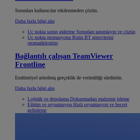
Sorunları kullanıcılar etkilenmeden çözün.
Daha fazla bilgi alın
Uç nokta sorun giderme
Sorunları tanımlayın ve çözün
Uç nokta otomasyonu
Rutin BT görevlerini
otomatikleştirin
Bağlantılı çalışan
TeamViewer
Frontline
Endüstriyel artırılmış gerçeklik ile verimliliği sürdürün.
Daha fazla bilgi alın
Lojistik ve depolama
Dokunmadan malzeme işleme
Eğitim ve oryantasyon
Hızlı oryantasyon ve beceri
geliştirme