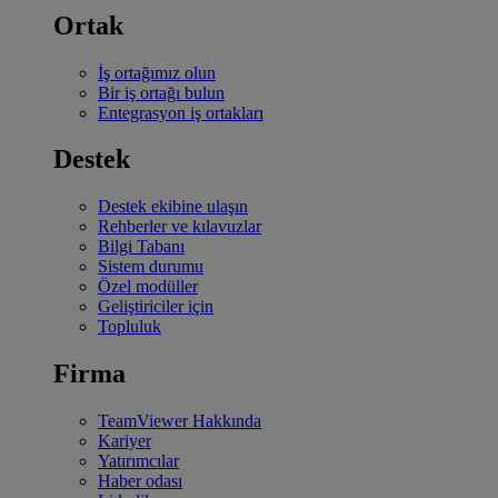
Ortak
İş ortağımız olun
Bir iş ortağı bulun
Entegrasyon iş ortakları
Destek
Destek ekibine ulaşın
Rehberler ve kılavuzlar
Bilgi Tabanı
Sistem durumu
Özel modüller
Geliştiriciler için
Topluluk
Firma
TeamViewer Hakkında
Kariyer
Yatırımcılar
Haber odası