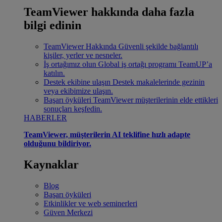
TeamViewer hakkında daha fazla
bilgi edinin
TeamViewer Hakkında
Güvenli şekilde bağlantılı
kişiler, yerler ve nesneler.
İş ortağımız olun
Global iş ortağı programı TeamUP’a
katılın.
Destek ekibine ulaşın
Destek makalelerinde gezinin
veya ekibimize ulaşın.
Başarı öyküleri
TeamViewer müşterilerinin elde ettikleri
sonuçları keşfedin.
HABERLER
TeamViewer, müşterilerin AI teklifine hızlı adapte
olduğunu bildiriyor.
Kaynaklar
Blog
Başarı öyküleri
Etkinlikler ve web seminerleri
Güven Merkezi