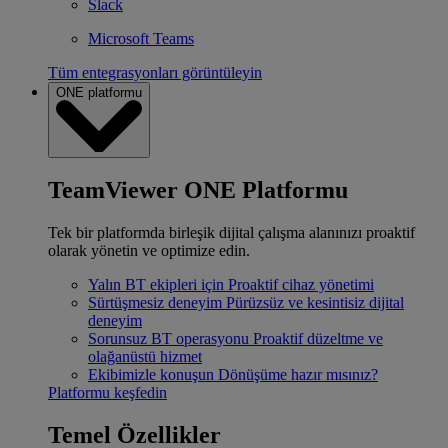
Slack
Microsoft Teams
Tüm entegrasyonları görüntüleyin
ONE platformu
TeamViewer ONE Platformu
Tek bir platformda birleşik dijital çalışma alanınızı proaktif
olarak yönetin ve optimize edin.
Yalın BT ekipleri için
Proaktif cihaz yönetimi
Sürtüşmesiz deneyim
Pürüzsüz ve kesintisiz dijital
deneyim
Sorunsuz BT operasyonu
Proaktif düzeltme ve
olağanüstü hizmet
Ekibimizle konuşun
Dönüşüme hazır mısınız?
Platformu keşfedin
Temel Özellikler