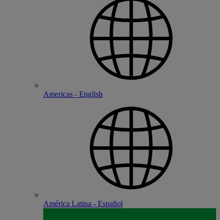
Americas - English
América Latina - Español