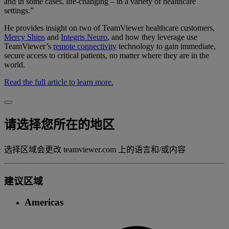
and in some cases, life-changing – in a variety of healthcare
settings.”
He provides insight on two of TeamViewer healthcare customers,
Mercy Ships
and
Integris Neuro
, and how they leverage use
TeamViewer’s
remote connectivity
technology to gain immediate,
secure access to critical patients, no matter where they are in the
world.
Read the full article to learn more.
请选择您所在的地区
选择区域会更改 teamviewer.com 上的语言和/或内容
建议区域
Americas