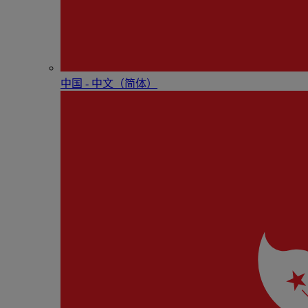
中国 - 中⽂（简体）