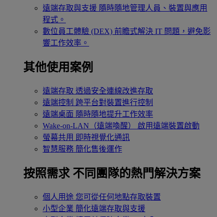
遠端存取與支援
隨時隨地管理人員、裝置與應用
程式。
數位員工體驗 (DEX)
前瞻式解決 IT 問題，避免影
響工作效率。
其他使用案例
遠端存取
透過安全連線改進存取
遠端控制
跨平台對裝置進行控制
遠端桌面
隨時隨地提升工作效率
Wake-on-LAN（遠端喚醒）
啟用遠端裝置啟動
螢幕共用
即時視覺化通訊
智慧服務
簡化售後運作
按照需求
不同團隊的熱門解決方案
個人用途
您可從任何地點存取裝置
小型企業
簡化遠端存取與支援