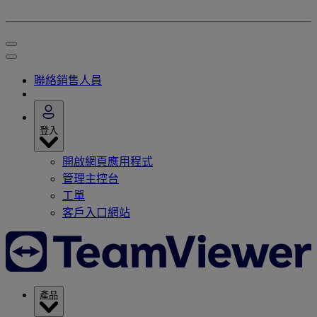
聯絡銷售人員
登入
開啟網頁應用程式
管理主控台
工單
客戶入口網站
產品