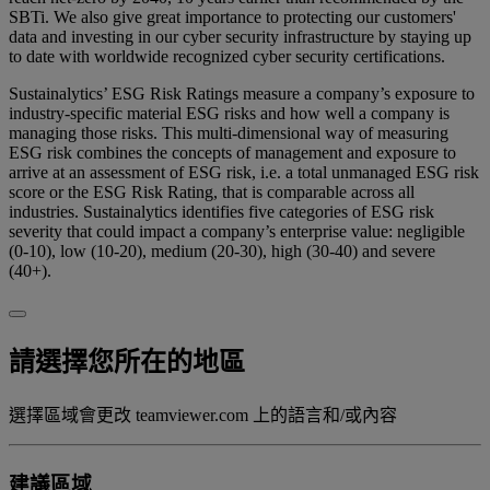
SBTi. We also give great importance to protecting our customers'
data and investing in our cyber security infrastructure by staying up
to date with worldwide recognized cyber security certifications.
Sustainalytics’ ESG Risk Ratings measure a company’s exposure to
industry-specific material ESG risks and how well a company is
managing those risks. This multi-dimensional way of measuring
ESG risk combines the concepts of management and exposure to
arrive at an assessment of ESG risk, i.e. a total unmanaged ESG risk
score or the ESG Risk Rating, that is comparable across all
industries. Sustainalytics identifies five categories of ESG risk
severity that could impact a company’s enterprise value: negligible
(0-10), low (10-20), medium (20-30), high (30-40) and severe
(40+).
請選擇您所在的地區
選擇區域會更改 teamviewer.com 上的語言和/或內容
建議區域