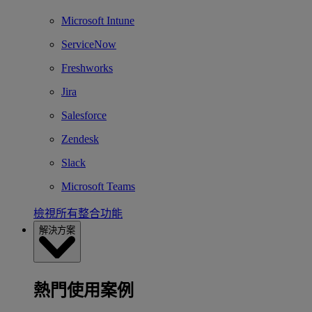
Microsoft Intune
ServiceNow
Freshworks
Jira
Salesforce
Zendesk
Slack
Microsoft Teams
檢視所有整合功能
解決方案
熱門使用案例