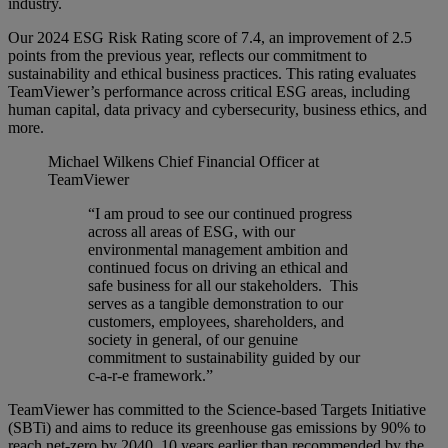
industry.
Our 2024 ESG Risk Rating score of 7.4, an improvement of 2.5
points from the previous year, reflects our commitment to
sustainability and ethical business practices. This rating evaluates
TeamViewer’s performance across critical ESG areas, including
human capital, data privacy and cybersecurity, business ethics, and
more.
Michael Wilkens
Chief Financial Officer at
TeamViewer
“I am proud to see our continued progress
across all areas of ESG, with our
environmental management ambition and
continued focus on driving an ethical and
safe business for all our stakeholders. This
serves as a tangible demonstration to our
customers, employees, shareholders, and
society in general, of our genuine
commitment to sustainability guided by our
c-a-r-e framework.”
TeamViewer has committed to the Science-based Targets Initiative
(SBTi) and aims to reduce its greenhouse gas emissions by 90% to
reach net-zero by 2040, 10 years earlier than recommended by the