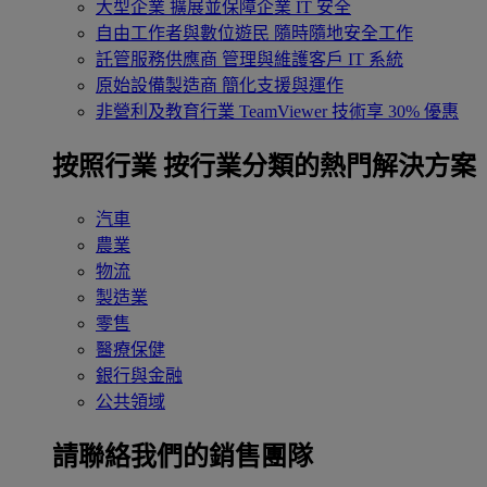
大型企業
擴展並保障企業 IT 安全
自由工作者與數位遊民
隨時隨地安全工作
託管服務供應商
管理與維護客戶 IT 系統
原始設備製造商
簡化支援與運作
非營利及教育行業
TeamViewer 技術享 30% 優惠
按照行業
按行業分類的熱門解決方案
汽車
農業
物流
製造業
零售
醫療保健
銀行與金融
公共領域
請聯絡我們的銷售團隊