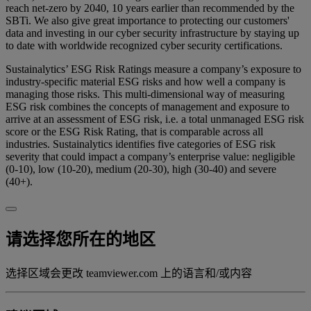
reach net-zero by 2040, 10 years earlier than recommended by the
SBTi. We also give great importance to protecting our customers'
data and investing in our cyber security infrastructure by staying up
to date with worldwide recognized cyber security certifications.
Sustainalytics’ ESG Risk Ratings measure a company’s exposure to
industry-specific material ESG risks and how well a company is
managing those risks. This multi-dimensional way of measuring
ESG risk combines the concepts of management and exposure to
arrive at an assessment of ESG risk, i.e. a total unmanaged ESG risk
score or the ESG Risk Rating, that is comparable across all
industries. Sustainalytics identifies five categories of ESG risk
severity that could impact a company’s enterprise value: negligible
(0-10), low (10-20), medium (20-30), high (30-40) and severe
(40+).
请选择您所在的地区
选择区域会更改 teamviewer.com 上的语言和/或内容