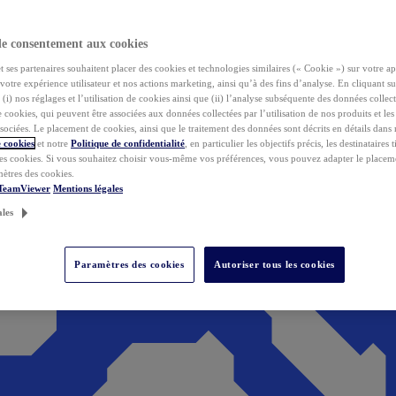
de consentement aux cookies
ses partenaires souhaitent placer des cookies et technologies similaires (« Cookie ») sur votre ap
votre expérience utilisateur et nos actions marketing, ainsi qu’à des fins d’analyse. En cliquant s
(i) nos réglages et l’utilisation de cookies ainsi que (ii) l’analyse subséquente des données collect
de cookies, qui peuvent être associées aux données collectées par l’utilisation de nos produits et le
sociées. Le placement de cookies, ainsi que le traitement des données sont décrits en détails dans
 cookies
et notre
Politique de confidentialité
, en particulier les objectifs précis, les destinataires t
es cookies. Si vous souhaitez choisir vous-même vos préférences, vous pouvez adapter le placem
mètres des cookies.
 TeamViewer
Mentions légales
ales
Paramètres des cookies
Autoriser tous les cookies