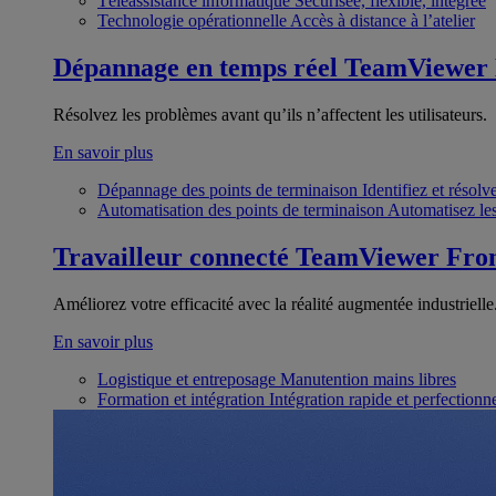
Téléassistance informatique
Sécurisée, flexible, intégrée
Technologie opérationnelle
Accès à distance à l’atelier
Dépannage en temps réel
TeamViewer
Résolvez les problèmes avant qu’ils n’affectent les utilisateurs.
En savoir plus
Dépannage des points de terminaison
Identifiez et résol
Automatisation des points de terminaison
Automatisez les
Travailleur connecté
TeamViewer Fron
Améliorez votre efficacité avec la réalité augmentée industrielle
En savoir plus
Logistique et entreposage
Manutention mains libres
Formation et intégration
Intégration rapide et perfection