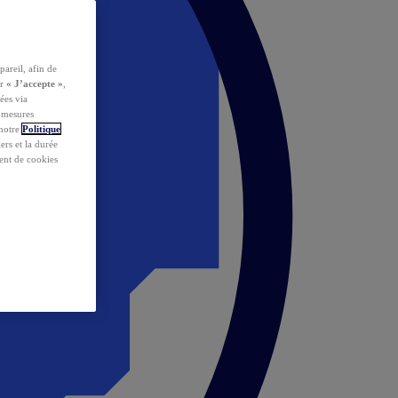
pareil, afin de
ur
« J’accepte »
,
ées via
s mesures
 notre
Politique
iers et la durée
ent de cookies