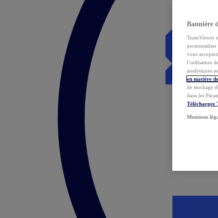
Bannière 
TeamViewer et 
personnaliser 
vous acceptez 
l’utilisation 
analytiques as
en matière de
de stockage d
dans les Para
Téléchargez
Mentions lég