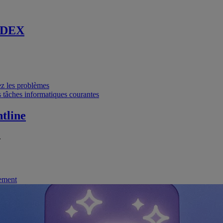
 DEX
vez les problèmes
 tâches informatiques courantes
tline
.
nement