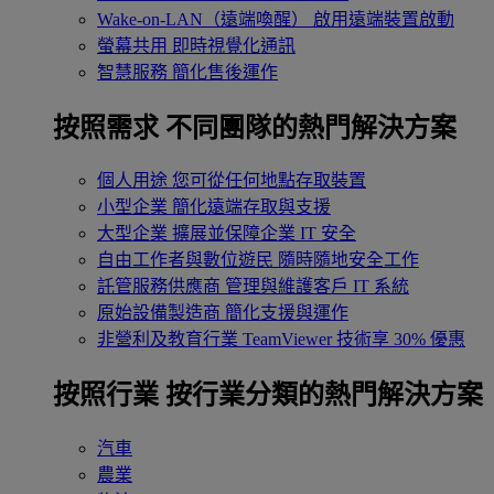
Wake-on-LAN（遠端喚醒）
啟用遠端裝置啟動
螢幕共用
即時視覺化通訊
智慧服務
簡化售後運作
按照需求
不同團隊的熱門解決方案
個人用途
您可從任何地點存取裝置
小型企業
簡化遠端存取與支援
大型企業
擴展並保障企業 IT 安全
自由工作者與數位遊民
隨時隨地安全工作
託管服務供應商
管理與維護客戶 IT 系統
原始設備製造商
簡化支援與運作
非營利及教育行業
TeamViewer 技術享 30% 優惠
按照行業
按行業分類的熱門解決方案
汽車
農業