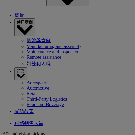
概覽
使用案例
物流與倉儲
Manufacturing and assembly
Maintenance and inspection
Remote assistance
訓練和入職
行業
Aerospace
Automotive
Retail
Third-Party Logistics
Food and Beverage
成功故事
聯絡銷售人員
AR and vision picking