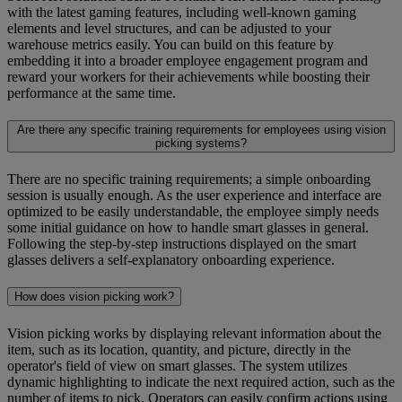
with the latest gaming features, including well-known gaming
elements and level structures, and can be adjusted to your
warehouse metrics easily. You can build on this feature by
embedding it into a broader employee engagement program and
reward your workers for their achievements while boosting their
performance at the same time.
Are there any specific training requirements for employees using vision
picking systems?
There are no specific training requirements; a simple onboarding
session is usually enough. As the user experience and interface are
optimized to be easily understandable, the employee simply needs
some initial guidance on how to handle smart glasses in general.
Following the step-by-step instructions displayed on the smart
glasses delivers a self-explanatory onboarding experience.
How does vision picking work?
Vision picking works by displaying relevant information about the
item, such as its location, quantity, and picture, directly in the
operator's field of view on smart glasses. The system utilizes
dynamic highlighting to indicate the next required action, such as the
number of items to pick. Operators can easily confirm actions using