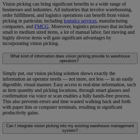
Vision picking can bring significant benefits to a wide range of
businesses and industries. All industries that involve warehousing,
order fulfillment, and logistics operations can benefit from vision
picking in particular, including
logistics services
, manufacturing
companies, and
FMCG
. Moreover, logistics processes that include
small to medium sized items, a lot of manual labor, fast moving and
highly diverse items will gain significant advantages by
incorporating vision picking.
What kind of information does vision picking provide to warehouse
operators?
Simply put, our vision picking solution shows exactly the
information an operator needs — not more, not less — in an easily
digestible, visual manner. Easy access to real-time information, such
as item quantity and picking locations, through smart glasses and
confirmation via voice or scan enables a fully hands-free process.
This also prevents errors and time wasted walking back and forth
with paper lists or computer terminals, resulting in significant
productivity gains.
Can I integrate vision picking into my existing warehouse management
system?