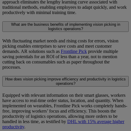
approach eliminates the lengthy learning curve associated with
traditional methods, enabling employees to adapt quickly, and work
productively with minimal training time.
What are the business benefits of implementing vision picking in
logistics operations?
With fluctuating market needs and rising costs for errors, vision
picking enables enterprises to save costs and meet customer
demands. AR solutions such as
Frontline Pick
provide multiple
saving potentials for an ROI of less than a year, not to mention
cutting back on consumables such as paper throughout the
processes.
How does vision picking improve efficiency and productivity in logistics
operations?
Equipped with relevant information on their smart glasses, workers
have access to real-time order status, location, and quantity. When
implemented on wearables, Frontline Pick works completely hands-
free, improving workers’ focus and efficiency. This boosts the
productivity of logistics operations, allowing more orders to be
handled in less time, as testified by
DHL with 15% average higher
productivity
.