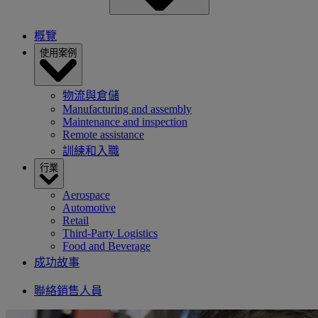
概覽
使用案例
物流與倉儲
Manufacturing and assembly
Maintenance and inspection
Remote assistance
訓練和入職
行業
Aerospace
Automotive
Retail
Third-Party Logistics
Food and Beverage
成功故事
聯絡銷售人員