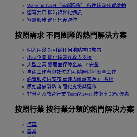
Wake-on-LAN（遠端喚醒）
啟用遠端裝置啟動
螢幕共用
即時視覺化通訊
智慧服務
簡化售後運作
按照需求
不同團隊的熱門解決方案
個人用途
您可從任何地點存取裝置
小型企業
簡化遠端存取與支援
大型企業
擴展並保障企業 IT 安全
自由工作者與數位遊民
隨時隨地安全工作
託管服務供應商
管理與維護客戶 IT 系統
原始設備製造商
簡化支援與運作
非營利及教育行業
TeamViewer 技術享 30% 優惠
按照行業
按行業分類的熱門解決方案
汽車
農業