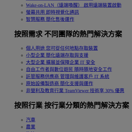
Wake-on-LAN（遠端喚醒）
啟用遠端裝置啟動
螢幕共用
即時視覺化通訊
智慧服務
簡化售後運作
按照需求
不同團隊的熱門解決方案
個人用途
您可從任何地點存取裝置
小型企業
簡化遠端存取與支援
大型企業
擴展並保障企業 IT 安全
自由工作者與數位遊民
隨時隨地安全工作
託管服務供應商
管理與維護客戶 IT 系統
原始設備製造商
簡化支援與運作
非營利及教育行業
TeamViewer 技術享 30% 優惠
按照行業
按行業分類的熱門解決方案
汽車
農業