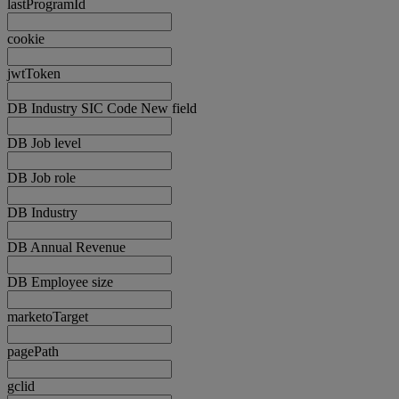
lastProgramId
cookie
jwtToken
DB Industry SIC Code New field
DB Job level
DB Job role
DB Industry
DB Annual Revenue
DB Employee size
marketoTarget
pagePath
gclid