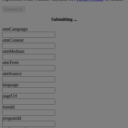
Contact us
Submitting ...
utmCampaign
utmContent
utmMedium
utmTerm
utmSource
language
pageUrl
formId
programId