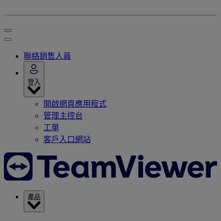
聯絡銷售人員
登入
開啟網頁應用程式
管理主控台
工單
客戶入口網站
產品