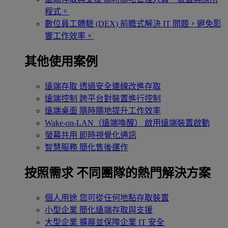
程式。
數位員工體驗 (DEX)
前瞻式解決 IT 問題，避免影
響工作效率。
其他使用案例
遠端存取
透過安全連線改進存取
遠端控制
跨平台對裝置進行控制
遠端桌面
隨時隨地提升工作效率
Wake-on-LAN（遠端喚醒）
啟用遠端裝置啟動
螢幕共用
即時視覺化通訊
智慧服務
簡化售後運作
按照需求
不同團隊的熱門解決方案
個人用途
您可從任何地點存取裝置
小型企業
簡化遠端存取與支援
大型企業
擴展並保障企業 IT 安全