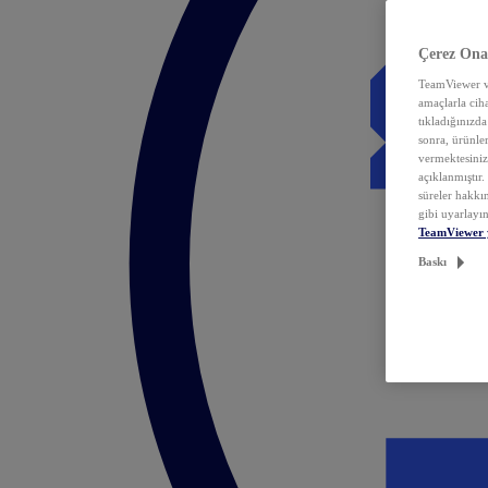
Çerez Ona
TeamViewer ve
amaçlarla ciha
tıkladığınızda
sonra, ürünle
vermektesiniz.
açıklanmıştır
süreler hakkın
gibi uyarlayın
TeamViewer 
Baskı