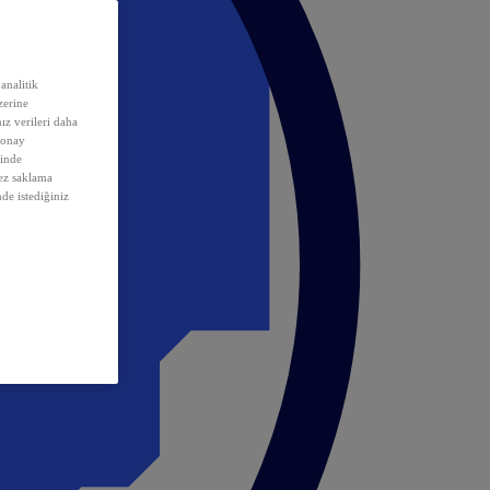
analitik
erine
ız verileri daha
 onay
inde
rez saklama
nde istediğiniz