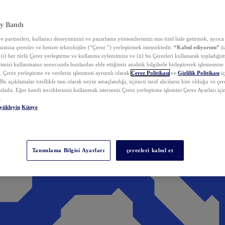
y Bandı
 partnerleri, kullanıcı deneyiminizi ve pazarlama yöntemlerimizi size özel hale getirmek, ayrıca 
zınıza çerezler ve benzer teknolojiler (“Çerez ”) yerleştirmek istemektedir.
“Kabul ediyorum”
üz
 (i) her türlü Çerez yerleştirme ve kullanma eylemimize ve (ii) bu Çerezleri kullanarak topladığım
rimizi kullanmanız sonucunda bunlardan elde ettiğimiz analitik bilgilerle birleştirerek işlememize
 Çerez yerleştirme ve verilerin işlenmesi ayrıntılı olarak
Çerez Politikası
ve
Gizlilik Politikası
iç
. Bu açıklamalar özellikle tam olarak neyin amaçlandığı, üçüncü taraf alıcıların kim olduğu ve çe
dadır. Eğer kendi tercihlerinizi kullanmak isterseniz Çerez yerleştirme işlemini Çerez Ayarları içi
.
yükleyin
Künye
Tanımlama Bilgisi Ayarları
çerezleri kabul et