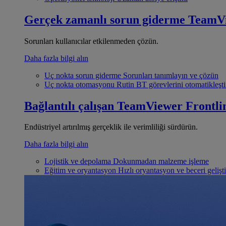
Gerçek zamanlı sorun giderme
TeamV
Sorunları kullanıcılar etkilenmeden çözün.
Daha fazla bilgi alın
Uç nokta sorun giderme
Sorunları tanımlayın ve çözün
Uç nokta otomasyonu
Rutin BT görevlerini otomatikleşti
Bağlantılı çalışan
TeamViewer Frontli
Endüstriyel artırılmış gerçeklik ile verimliliği sürdürün.
Daha fazla bilgi alın
Lojistik ve depolama
Dokunmadan malzeme işleme
Eğitim ve oryantasyon
Hızlı oryantasyon ve beceri gelişt