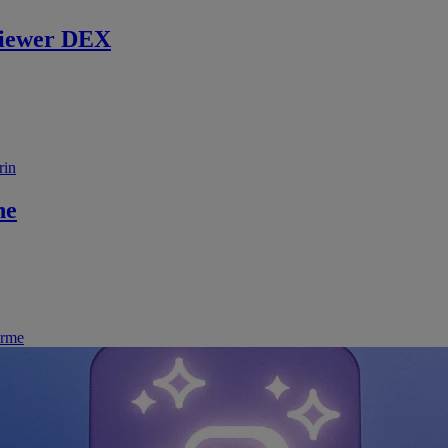
iewer DEX
rin
ne
irme