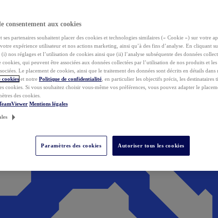
de consentement aux cookies
ses partenaires souhaitent placer des cookies et technologies similaires (« Cookie ») sur votre ap
votre expérience utilisateur et nos actions marketing, ainsi qu’à des fins d’analyse. En cliquant s
(i) nos réglages et l’utilisation de cookies ainsi que (ii) l’analyse subséquente des données collect
de cookies, qui peuvent être associées aux données collectées par l’utilisation de nos produits et le
sociées. Le placement de cookies, ainsi que le traitement des données sont décrits en détails dans
 cookies
et notre
Politique de confidentialité
, en particulier les objectifs précis, les destinataires t
es cookies. Si vous souhaitez choisir vous-même vos préférences, vous pouvez adapter le placem
mètres des cookies.
 TeamViewer
Mentions légales
ales
Paramètres des cookies
Autoriser tous les cookies