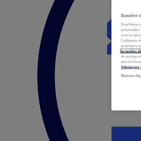
Bannière 
TeamViewer et 
personnaliser 
vous acceptez 
l’utilisation 
analytiques as
en matière de
de stockage d
dans les Para
Téléchargez
Mentions lég