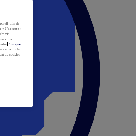
pareil, afin de
ur
« J’accepte »
,
ées via
s mesures
 notre
Politique
iers et la durée
ent de cookies