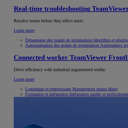
Real-time troubleshooting
TeamViewe
Resolve issues before they affect users.
Learn more
Dépannage des points de terminaison
Identifiez et résol
Automatisation des points de terminaison
Automatisez les
Connected worker
TeamViewer Frontl
Drive efficiency with industrial augumented reality.
Learn more
Logistique et entreposage
Manutention mains libres
Formation et intégration
Intégration rapide et perfection