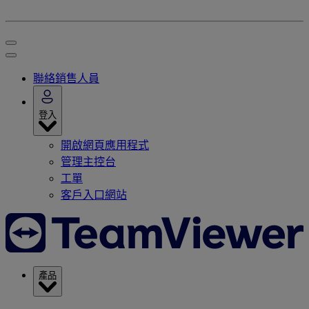
聯絡銷售人員
登入
開啟網頁應用程式
管理主控台
工單
客戶入口網站
產品