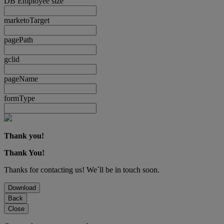
DB Employee size
marketoTarget
pagePath
gclid
pageName
formType
Thank you!
Thank You!
Thanks for contacting us! We´ll be in touch soon.
Download
Back
Close