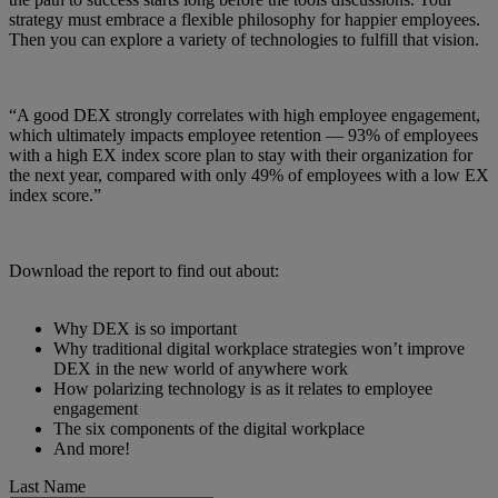
strategy must embrace a flexible philosophy for happier employees.
Then you can explore a variety of technologies to fulfill that vision.
“A good DEX strongly correlates with high employee engagement,
which ultimately impacts employee retention — 93% of employees
with a high EX index score plan to stay with their organization for
the next year, compared with only 49% of employees with a low EX
index score.”
Download the report to find out about:
Why DEX is so important
Why traditional digital workplace strategies won’t improve
DEX in the new world of anywhere work
How polarizing technology is as it relates to employee
engagement
The six components of the digital workplace
And more!
Last Name