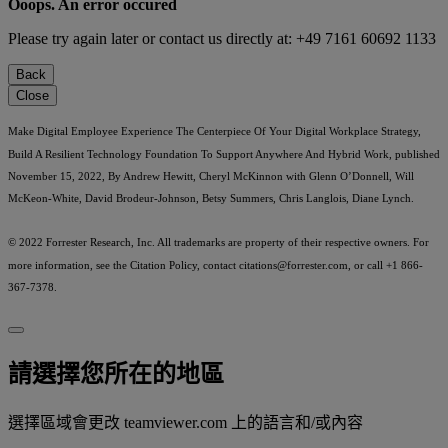
Ooops. An error occured
Please try again later or contact us directly at: +49 7161 60692 1133
Back
Close
Make Digital Employee Experience The Centerpiece Of Your Digital Workplace Strategy,
Build A Resilient Technology Foundation To Support Anywhere And Hybrid Work, published
November 15, 2022, By Andrew Hewitt, Cheryl McKinnon with Glenn O’Donnell, Will
McKeon-White, David Brodeur-Johnson, Betsy Summers, Chris Langlois, Diane Lynch.
© 2022 Forrester Research, Inc. All trademarks are property of their respective owners. For
more information, see the Citation Policy, contact
citations@forrester.com
, or call +1 866-
367-7378.
請選擇您所在的地區
選擇區域會更改 teamviewer.com 上的語言和/或內容