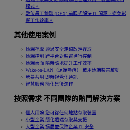
程式。
數位員工體驗 (DEX)
前瞻式解決 IT 問題，避免影
響工作效率。
其他使用案例
遠端存取
透過安全連線改進存取
遠端控制
跨平台對裝置進行控制
遠端桌面
隨時隨地提升工作效率
Wake-on-LAN（遠端喚醒）
啟用遠端裝置啟動
螢幕共用
即時視覺化通訊
智慧服務
簡化售後運作
按照需求
不同團隊的熱門解決方案
個人用途
您可從任何地點存取裝置
小型企業
簡化遠端存取與支援
大型企業
擴展並保障企業 IT 安全