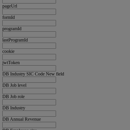
pageUrl
formId
programId
lastProgramId
cookie
jwtToken
DB Industry SIC Code New field
DB Job level
DB Job role
DB Industry
DB Annual Revenue