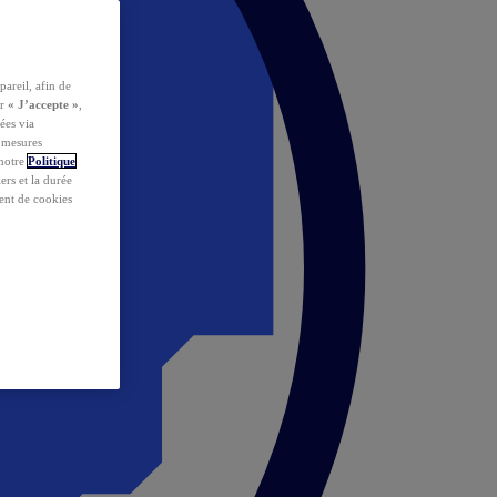
pareil, afin de
ur
« J’accepte »
,
ées via
s mesures
 notre
Politique
iers et la durée
ent de cookies