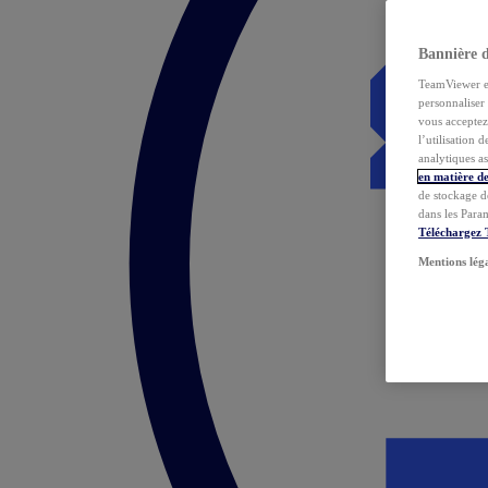
Bannière 
TeamViewer et 
personnaliser 
vous acceptez 
l’utilisation 
analytiques as
en matière de
de stockage d
dans les Para
Téléchargez
Mentions lég