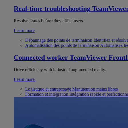
Real-time troubleshooting
TeamViewe
Resolve issues before they affect users.
Learn more
Dépannage des points de terminaison
Identifiez et résol
Automatisation des points de terminaison
Automatisez les
Connected worker
TeamViewer Frontl
Drive efficiency with industrial augumented reality.
Learn more
Logistique et entreposage
Manutention mains libres
Formation et intégration
Intégration rapide et perfection