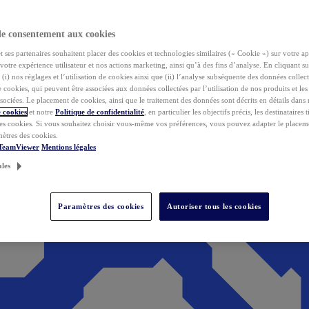
de consentement aux cookies
ses partenaires souhaitent placer des cookies et technologies similaires (« Cookie ») sur votre ap
votre expérience utilisateur et nos actions marketing, ainsi qu’à des fins d’analyse. En cliquant s
(i) nos réglages et l’utilisation de cookies ainsi que (ii) l’analyse subséquente des données collect
de cookies, qui peuvent être associées aux données collectées par l’utilisation de nos produits et le
sociées. Le placement de cookies, ainsi que le traitement des données sont décrits en détails dans
 cookies
et notre
Politique de confidentialité
, en particulier les objectifs précis, les destinataires t
es cookies. Si vous souhaitez choisir vous-même vos préférences, vous pouvez adapter le placem
mètres des cookies.
 TeamViewer
Mentions légales
ales
Paramètres des cookies
Autoriser tous les cookies