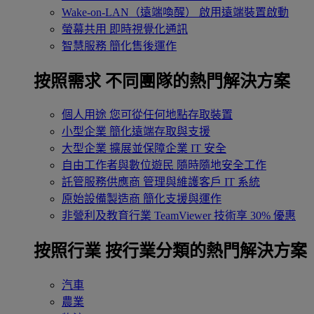
Wake-on-LAN（遠端喚醒）
啟用遠端裝置啟動
螢幕共用
即時視覺化通訊
智慧服務
簡化售後運作
按照需求
不同團隊的熱門解決方案
個人用途
您可從任何地點存取裝置
小型企業
簡化遠端存取與支援
大型企業
擴展並保障企業 IT 安全
自由工作者與數位遊民
隨時隨地安全工作
託管服務供應商
管理與維護客戶 IT 系統
原始設備製造商
簡化支援與運作
非營利及教育行業
TeamViewer 技術享 30% 優惠
按照行業
按行業分類的熱門解決方案
汽車
農業