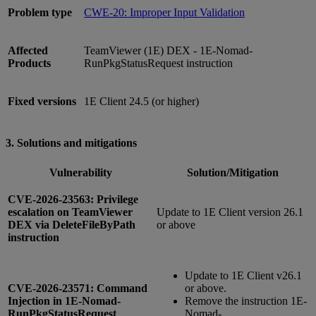
Problem type
CWE-20: Improper Input Validation
Affected
TeamViewer (1E) DEX - 1E-Nomad-
Products
RunPkgStatusRequest instruction
Fixed versions
1E Client 24.5 (or higher)
3. Solutions and mitigations
Vulnerability
Solution/Mitigation
CVE-2026-23563: Privilege
escalation on TeamViewer
Update to 1E Client version 26.1
DEX via DeleteFileByPath
or above
instruction
Update to 1E Client v26.1
CVE-2026-23571: Command
or above.
Injection in 1E-Nomad-
Remove the instruction 1E-
RunPkgStatusRequest
Nomad-