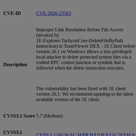
CVE-ID
CVE-2026-23563
Improper Link Resolution Before File Access
(invoked by
1E‑Explorer‑TachyonCore‑DeleteFileByPath
instruction) in TeamViewer DEX - 1E Client before
version 26.1 on Windows allows a low‑privileged
local attacker to delete protected system files via a
crafted RPC control junction or symlink that is
Description
followed when the delete instruction executes.
The vulnerability has been fixed with 1E client
version 26.1. We recommend updating to the latest
available version of the 1E client.
CVSS3.1
Score
5.7 (Medium)
CVSS3.1
CVSS:3.1/AV:N/AC:H/PR:H/UI:R/S:U/C:N/I:H/A