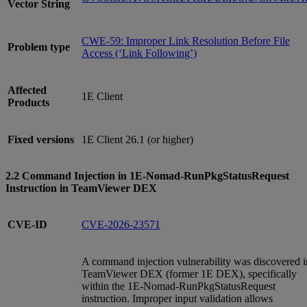
Vector String
CWE-59: Improper Link Resolution Before File
Problem type
Access (‘Link Following’)
Affected
1E Client
Products
Fixed versions
1E Client 26.1 (or higher)
2.2 Command Injection in 1E-Nomad-RunPkgStatusRequest
Instruction in TeamViewer DEX
CVE-ID
CVE-2026-23571
A command injection vulnerability was discovered i
TeamViewer DEX (former 1E DEX), specifically
within the 1E-Nomad-RunPkgStatusRequest
instruction. Improper input validation allows