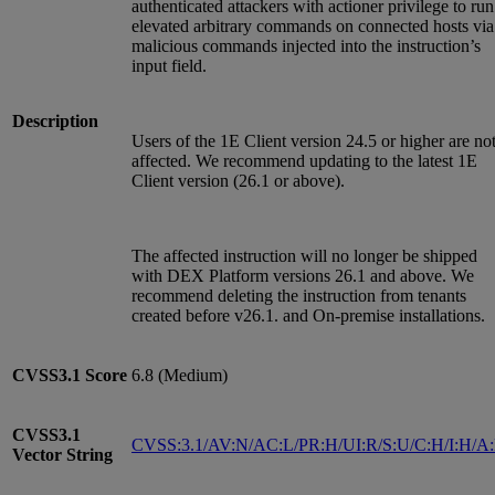
authenticated attackers with actioner privilege to run
elevated arbitrary commands on connected hosts via
malicious commands injected into the instruction’s
input field.
Description
Users of the 1E Client version 24.5 or higher are no
affected. We recommend updating to the latest 1E
Client version (26.1 or above).
The affected instruction will no longer be shipped
with DEX Platform versions 26.1 and above. We
recommend deleting the instruction from tenants
created before v26.1. and On-premise installations.
CVSS3.1
Score
6.8 (Medium)
CVSS3.1
CVSS:3.1/AV:N/AC:L/PR:H/UI:R/S:U/C:H/I:H/A
Vector String