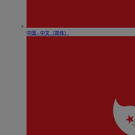
中国 - 中⽂（简体）