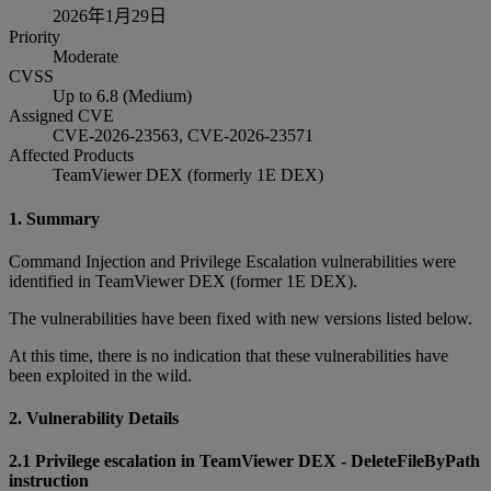
2026年1月29日
Priority
Moderate
CVSS
Up to 6.8 (Medium)
Assigned CVE
CVE-2026-23563, CVE-2026-23571
Affected Products
TeamViewer DEX (formerly 1E DEX)
1. Summary
Command Injection and Privilege Escalation vulnerabilities were
identified in TeamViewer DEX (former 1E DEX).
The vulnerabilities have been fixed with new versions listed below.
At this time, there is no indication that these vulnerabilities have
been exploited in the wild.
2. Vulnerability Details
2.1 Privilege escalation in TeamViewer DEX - DeleteFileByPath
instruction