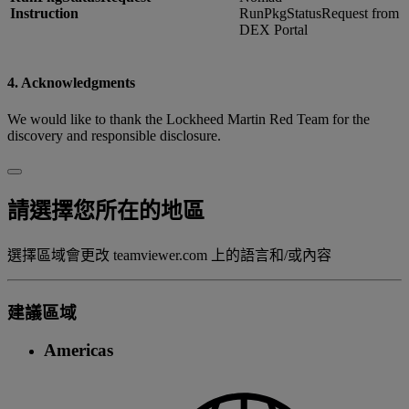
Instruction
RunPkgStatusRequest from
DEX Portal
4. Acknowledgments
We would like to thank the Lockheed Martin Red Team for the
discovery and responsible disclosure.
請選擇您所在的地區
選擇區域會更改 teamviewer.com 上的語言和/或內容
建議區域
Americas