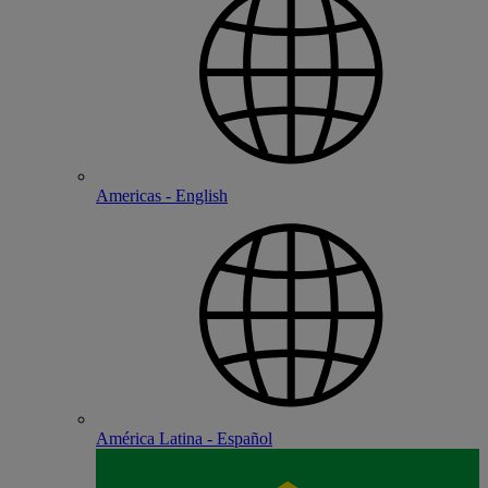
Americas - English
América Latina - Español