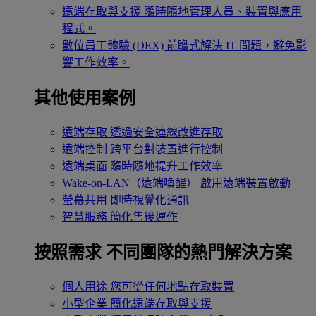
遠端存取與支援
隨時隨地管理人員、裝置與應用
程式。
數位員工體驗 (DEX)
前瞻式解決 IT 問題，避免影
響工作效率。
其他使用案例
遠端存取
透過安全連線改進存取
遠端控制
跨平台對裝置進行控制
遠端桌面
隨時隨地提升工作效率
Wake-on-LAN（遠端喚醒）
啟用遠端裝置啟動
螢幕共用
即時視覺化通訊
智慧服務
簡化售後運作
按照需求
不同團隊的熱門解決方案
個人用途
您可從任何地點存取裝置
小型企業
簡化遠端存取與支援