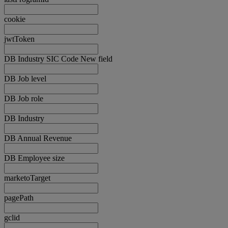
cookie
jwtToken
DB Industry SIC Code New field
DB Job level
DB Job role
DB Industry
DB Annual Revenue
DB Employee size
marketoTarget
pagePath
gclid