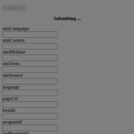
Contact us
Submitting ...
utmCampaign
utmContent
utmMedium
utmTerm
utmSource
language
pageUrl
formId
programId
lastProgramId