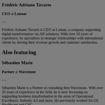
Frédéric Adriano Tavares
CEO
at
Lunaar
—
Frédéric Adriano Tavares is CEO at Lunaar, a company supporting
digital transformation via AR solutions. With over 20 years of
experience, he specializes in strategic relationships with international
clients by driving their revenue growth and customer satisfaction.
Also featuring
Sébastien Marie
Partner
at
Wavestone
—
Sébastien Marie is a Partner at consulting firm Wavestone. With over
20 years of experience in the field, he is now focussing on
supporting business transformation in the areas of Operational
Excellence, Industry 4.0 and more. He previously worked for GE
Healthcare and CSC.