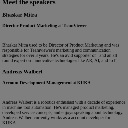
Meet the speakers
Bhaskar Mitra
Director Product Marketing
at
TeamViewer
—
Bhaskar Mitra used to be Director of Product Marketing and was
responsible for Teamviewer's marketing and communication
strategies for over 3 years. He's an avid supporter of - and an all-
round expert on - innovative technologies like AR, AI, and IoT.
Andreas Walbert
Account Development Management
at
KUKA
—
Andreas Walbert is a robotics enthusiast with a decade of experience
in machine-tool automation. He's managed product marketing,
developed service concepts, and enjoys speaking about technology.
Andreas Walbert currently works as a account developer for
KUKA.