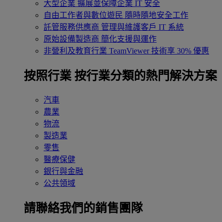
大型企業
擴展並保障企業 IT 安全
自由工作者與數位遊民
隨時隨地安全工作
託管服務供應商
管理與維護客戶 IT 系統
原始設備製造商
簡化支援與運作
非營利及教育行業
TeamViewer 技術享 30% 優惠
按照行業
按行業分類的熱門解決方案
汽車
農業
物流
製造業
零售
醫療保健
銀行與金融
公共領域
請聯絡我們的銷售團隊