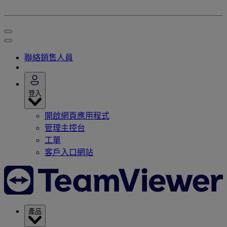
聯絡銷售人員
登入
開啟網頁應用程式
管理主控台
工單
客戶入口網站
產品