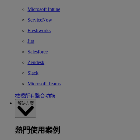
Microsoft Intune
ServiceNow
Freshworks
Jira
Salesforce
Zendesk
Slack
Microsoft Teams
檢視所有整合功能
解決方案
熱門使用案例