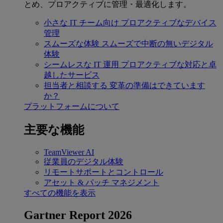
とめ、プロアクティブに管理・最適化します。
小さな IT チーム向け
プロアクティブなデバイス
管理
スムーズな体験
スムーズで中断の無いデジタル
体験
シームレスな IT 運用
プロアクティブな対応と卓
越したサービス
担当者と相談する
変革の準備はできています
か？
プラットフォームについて
主要な機能
TeamViewer AI
従業員のデジタル体験
リモートサポートとコントロール
アセット & パッチ マネジメント
すべての機能を表示
Gartner Report 2026