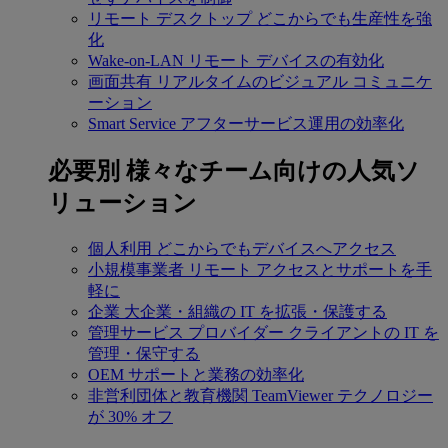
リモート デスクトップ
どこからでも生産性を強
化
Wake-on-LAN
リモート デバイスの有効化
画面共有
リアルタイムのビジュアル コミュニケ
ーション
Smart Service
アフターサービス運用の効率化
必要別
様々なチーム向けの人気ソ
リューション
個人利用
どこからでもデバイスへアクセス
小規模事業者
リモート アクセスとサポートを手
軽に
企業
大企業・組織の IT を拡張・保護する
管理サービス プロバイダー
クライアントの IT を
管理・保守する
OEM
サポートと業務の効率化
非営利団体と教育機関
TeamViewer テクノロジー
が 30% オフ