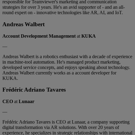
responsible for Teamviewer's marketing and communication
strategies for over 3 years. He's an avid supporter of - and an all-
round expert on - innovative technologies like AR, AI, and IoT.
Andreas Walbert
Account Development Management
at
KUKA
—
Andreas Walbert is a robotics enthusiast with a decade of experience
in machine-tool automation. He's managed product marketing,
developed service concepts, and enjoys speaking about technology.
Andreas Walbert currently works as a account developer for
KUKA.
Frédéric Adriano Tavares
CEO
at
Lunaar
—
Frédéric Adriano Tavares is CEO at Lunaar, a company supporting
digital transformation via AR solutions. With over 20 years of
experience, he specializes in strategic relationships with international