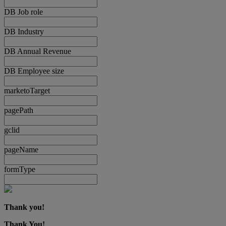
DB Job role
DB Industry
DB Annual Revenue
DB Employee size
marketoTarget
pagePath
gclid
pageName
formType
Thank you!
Thank You!