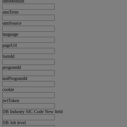
utmMedium
utmTerm
utmSource
language
pageUrl
formId
programId
lastProgramId
cookie
jwtToken
DB Industry SIC Code New field
DB Job level