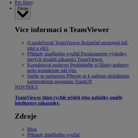
Pro firmy
Zdroje
Více informací o TeamViewer
O společnosti TeamViewer
Bezpečné propojení lidí,
míst a věcí.
Příklady úspěšného využití
Prozkoumejte výsledky,
kterých dosáhli zákazníci TeamViewer.
Kontaktovat podporu
Prohlédněte si články podpory
nebo kontaktujte náš tým.
Staňte se partnerem
Připojte se k našemu globálnímu
partnerskému programu TeamUP.
NOVINKY
TeamViewer hlásí rychlé přijetí jeho nabídky umělé
inteligence zákazníky.
Zdroje
Blog
Příklady úspěšného využití