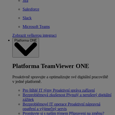
Jira
Salesforce
Slack
Microsoft Teams
Zobrazit veškerou integraci
Platforma ONE
Platforma TeamViewer ONE
Proaktivně spravujte a optimalizujte své digitální pracoviště
v jedné platformě.
Pro štíhlé IT týmy
Proaktivní správa zařízení
Bezproblémová zkušenost
Plynulý a nerušený digitální
zážitek
Bezproblémové IT operace
Proaktivní nápravná
opatření a výjimečný servis
Promluvte si s naším týmem
Připraveni na změnu?