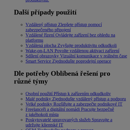
Další případy použití
Vzdálený přístup
Zlepšete přístup pomocí
zabezpečeného připojení
Vzdálené řízení
Ovládejte zařízení bez ohledu na
platformu
Vzdálená plocha
Zvyšujte produktivitu odkudkoli
Wake-on-LAN
Povolte vzdálenou aktivaci zařízení
Sdílení obrazovky
Vizuální komunikace v reálném čase
Smart Service
Zjednodušte poprodejní operace
Dle potřeby
Oblíbená řešení pro
různé týmy
Osobní použití
Přístup k zařízením odkudkoliv
Malé podniky
Zjednodušte vzdálený přístup a podporu
Velké podniky
Rozšiřujte a zabezpečte podnikové IT
Freelanceři a digitální nomádi
Pracujte bezpečně
z jakéhokoli místa
Poskytovatelé spravovaných služeb
Spravujte a
udržujte klientské IT