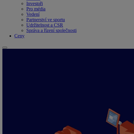
Investoři
Pro média
Vedení
Partnerství ve sportu
Udržitelnost a CSR
Správa a řízení společnosti
Ceny