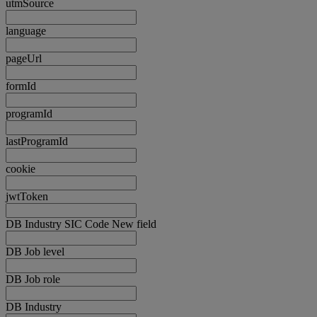
utmSource
language
pageUrl
formId
programId
lastProgramId
cookie
jwtToken
DB Industry SIC Code New field
DB Job level
DB Job role
DB Industry