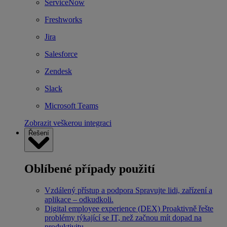
ServiceNow
Freshworks
Jira
Salesforce
Zendesk
Slack
Microsoft Teams
Zobrazit veškerou integraci
Řešení
Oblíbené případy použití
Vzdálený přístup a podpora
Spravujte lidi, zařízení a
aplikace – odkudkoli.
Digital employee experience (DEX)
Proaktivně řešte
problémy týkající se IT, než začnou mít dopad na
produktivitu.