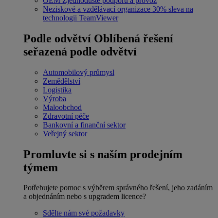
OEM
Zjednodušte podporu a provoz
Neziskové a vzdělávací organizace
30% sleva na
technologii TeamViewer
Podle odvětví
Oblíbená řešení
seřazená podle odvětví
Automobilový průmysl
Zemědělství
Logistika
Výroba
Maloobchod
Zdravotní péče
Bankovní a finanční sektor
Veřejný sektor
Promluvte si s naším prodejním
týmem
Potřebujete pomoc s výběrem správného řešení, jeho zadáním
a objednáním nebo s upgradem licence?
Sdělte nám své požadavky