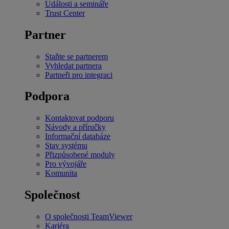
Události a semináře
Trust Center
Partner
Staňte se partnerem
Vyhledat partnera
Partneři pro integraci
Podpora
Kontaktovat podporu
Návody a příručky
Informační databáze
Stav systému
Přizpůsobené moduly
Pro vývojáře
Komunita
Společnost
O společnosti TeamViewer
Kariéra