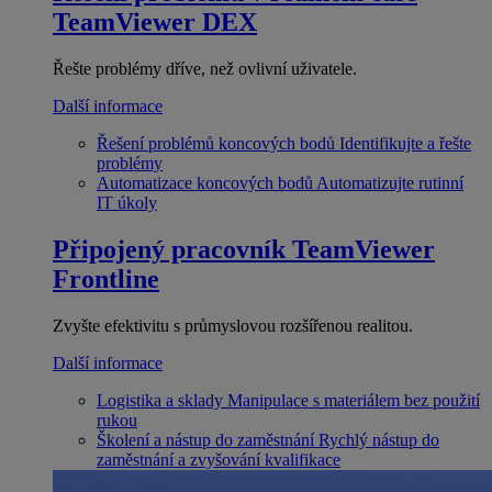
TeamViewer DEX
Řešte problémy dříve, než ovlivní uživatele.
Další informace
Řešení problémů koncových bodů
Identifikujte a řešte
problémy
Automatizace koncových bodů
Automatizujte rutinní
IT úkoly
Připojený pracovník
TeamViewer
Frontline
Zvyšte efektivitu s průmyslovou rozšířenou realitou.
Další informace
Logistika a sklady
Manipulace s materiálem bez použití
rukou
Školení a nástup do zaměstnání
Rychlý nástup do
zaměstnání a zvyšování kvalifikace