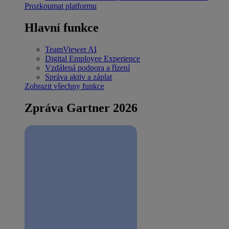
Prozkoumat platformu
Hlavní funkce
TeamViewer AI
Digital Employee Experience
Vzdálená podpora a řízení
Správa aktiv a záplat
Zobrazit všechny funkce
Zpráva Gartner 2026