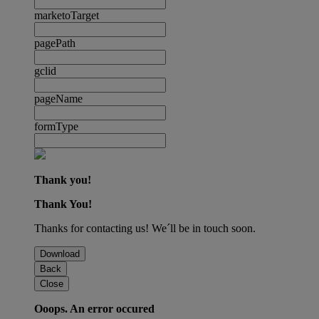
marketoTarget
pagePath
gclid
pageName
formType
Thank you!
Thank You!
Thanks for contacting us! We´ll be in touch soon.
Download
Back
Close
Ooops. An error occured