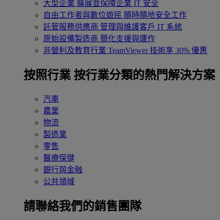
大型企業
擴展並保障企業 IT 安全
自由工作者與數位遊民
隨時隨地安全工作
託管服務供應商
管理與維護客戶 IT 系統
原始設備製造商
簡化支援與運作
非營利及教育行業
TeamViewer 技術享 30% 優惠
按照行業
按行業分類的熱門解決方案
汽車
農業
物流
製造業
零售
醫療保健
銀行與金融
公共領域
請聯絡我們的銷售團隊