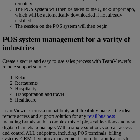
remotely
The POS system will then be taken to the QuickSupport app,
which will be automatically downloaded if not already
installed
The session on the POS system will then begin
POS system management for a varity of
industries
Create a secure and easy-to-use sales process with TeamViewer’s
remote support solution.
Retail
Restaurants
Hospitality
Transportation and travel
Healthcare
TeamViewer’s cross-compatibility and flexibility make it the ideal
remote access and support solution for any
retail business
—
including brands with a complex mix of physical locations and new
digital channels to manage. With a single solution, you can access
and control ALL endpoints, including POS terminals, billing
systems, CRM, inventory management, and other applications in