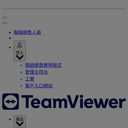
聯絡銷售人員
登入
開啟網頁應用程式
管理主控台
工單
客戶入口網站
產品