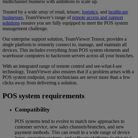
multichannel business with ambitions to scale up.
Trusted by a wide array of retail, leisure,
logistics
, and
healthcare
businesses
, TeamViewer’s range of
remote access and support
solutions
ensures you are fully equipped to meet the POS system
management challenge.
Our enterprise support solution, TeamViewer Tensor, provides a
single platform to remotely connect to, manage, and maintain all
devices. This includes everything from POS system elements and
warehouse computers to backroom servers across all your branches.
With an integrated range of remote control and see-what-I-see
technology, TeamViewer also ensures that if a problem arises with a
POS system endpoint, your technicians are never more than a few
clicks away from delivering a solution.
POS system requirements
Compatibility
POS systems tend to evolve to match new approaches to
customer service, new sales channels/branches, and new
payment methods. This can result in a wide range of device
types, operating systems, and software platforms in play (e.g.