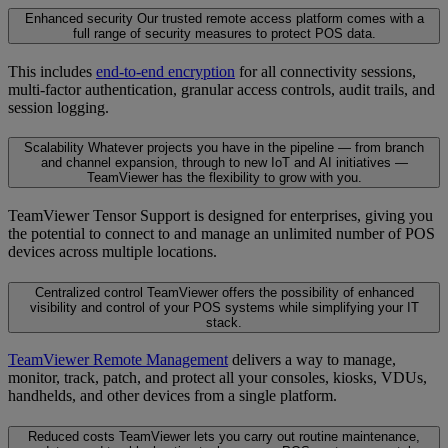
Enhanced security
Our trusted remote access platform comes with a
full range of security measures to protect POS data.
This includes
end-to-end encryption
for all connectivity sessions,
multi-factor authentication, granular access controls, audit trails, and
session logging.
Scalability
Whatever projects you have in the pipeline — from branch
and channel expansion, through to new IoT and AI initiatives —
TeamViewer has the flexibility to grow with you.
TeamViewer Tensor Support is designed for enterprises, giving you
the potential to connect to and manage an unlimited number of POS
devices across multiple locations.
Centralized control
TeamViewer offers the possibility of enhanced
visibility and control of your POS systems while simplifying your IT
stack.
TeamViewer Remote Management
delivers a way to manage,
monitor, track, patch, and protect all your consoles, kiosks, VDUs,
handhelds, and other devices from a single platform.
Reduced costs
TeamViewer lets you carry out routine maintenance,