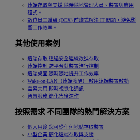
遠端存取與支援
隨時隨地管理人員、裝置與應用
程式。
數位員工體驗 (DEX)
前瞻式解決 IT 問題，避免影
響工作效率。
其他使用案例
遠端存取
透過安全連線改進存取
遠端控制
跨平台對裝置進行控制
遠端桌面
隨時隨地提升工作效率
Wake-on-LAN（遠端喚醒）
啟用遠端裝置啟動
螢幕共用
即時視覺化通訊
智慧服務
簡化售後運作
按照需求
不同團隊的熱門解決方案
個人用途
您可從任何地點存取裝置
小型企業
簡化遠端存取與支援