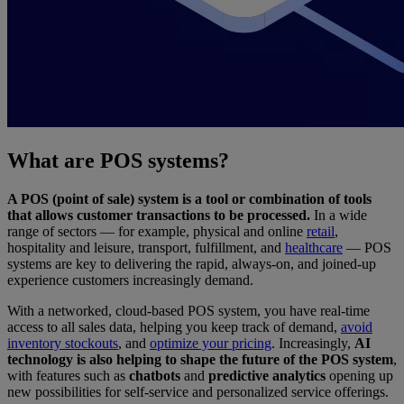
What are POS systems?
A POS (point of sale) system is a tool or combination of tools
that allows customer transactions to be processed.
In a wide
range of sectors — for example, physical and online
retail
,
hospitality and leisure, transport, fulfillment, and
healthcare
— POS
systems are key to delivering the rapid, always-on, and joined-up
experience customers increasingly demand.
With a networked, cloud-based POS system, you have real-time
access to all sales data, helping you keep track of demand,
avoid
inventory stockouts
, and
optimize your pricing
. Increasingly,
AI
technology is also helping to shape the future of the POS system
,
with features such as
chatbots
and
predictive analytics
opening up
new possibilities for self-service and personalized service offerings.