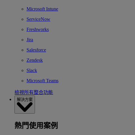
Microsoft Intune
ServiceNow
Freshworks
Jira
Salesforce
Zendesk
Slack
Microsoft Teams
檢視所有整合功能
解決方案
熱門使用案例