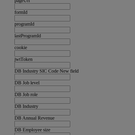
pageUrl
formId
programId
lastProgramId
cookie
jwtToken
DB Industry SIC Code New field
DB Job level
DB Job role
DB Industry
DB Annual Revenue
DB Employee size