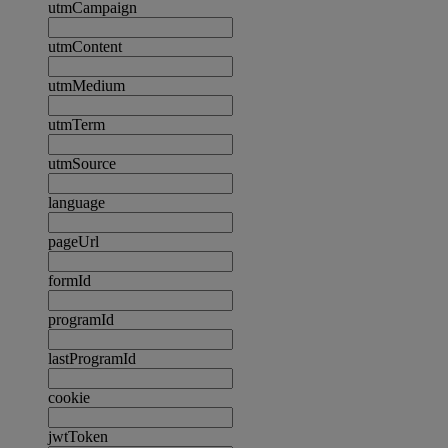
utmCampaign
utmContent
utmMedium
utmTerm
utmSource
language
pageUrl
formId
programId
lastProgramId
cookie
jwtToken