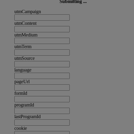
Submitting ...
utmCampaign
utmContent
utmMedium
utmTerm
utmSource
language
pageUrl
formId
programId
lastProgramId
cookie