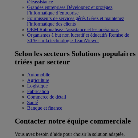
téléassistance
Grandes entreprises
Développez et protégez
l’informatique d’entreprise
Fournisseurs de services gérés
Gérez et maintenez
l’informatique des clients
OEM
Rationalisez l’assistance et les opérations
Organismes à but non lucratif et éducatifs
Remise de
30 % sur la technologie TeamViewer
Selon les secteurs
Solutions populaires
triées par secteur
Automobile
Agriculture
Logistique
Fabrication
Commerce de détail
Santé
Banque et finance
Contacter notre équipe commerciale
Vous avez besoin d’aide pour choisir la solution adaptée,