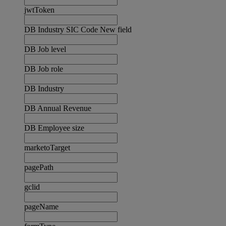
jwtToken
DB Industry SIC Code New field
DB Job level
DB Job role
DB Industry
DB Annual Revenue
DB Employee size
marketoTarget
pagePath
gclid
pageName