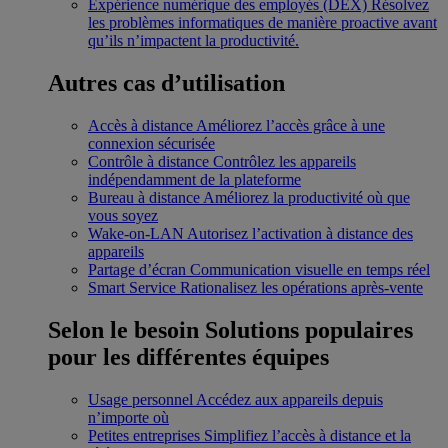
Expérience numérique des employés (DEX)
Résolvez
les problèmes informatiques de manière proactive avant
qu’ils n’impactent la productivité.
Autres cas d’utilisation
Accès à distance
Améliorez l’accès grâce à une
connexion sécurisée
Contrôle à distance
Contrôlez les appareils
indépendamment de la plateforme
Bureau à distance
Améliorez la productivité où que
vous soyez
Wake-on-LAN
Autorisez l’activation à distance des
appareils
Partage d’écran
Communication visuelle en temps réel
Smart Service
Rationalisez les opérations après-vente
Selon le besoin
Solutions populaires
pour les différentes équipes
Usage personnel
Accédez aux appareils depuis
n’importe où
Petites entreprises
Simplifiez l’accès à distance et la