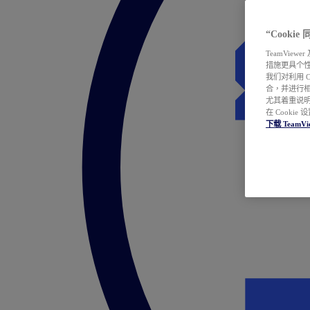
“Cooki
TeamVie
措施更具个
我们对利用 
合，并进行
尤其着重说明
在 Cookie
下载 TeamVi