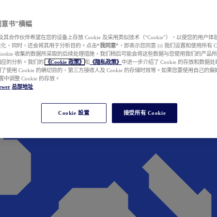
e 同意书”横幅
wer 及其合作伙伴希望在您的设备上存放 Cookie 及采用类似技术（“Cookie”），以使您的用
性化，同时，还会将其用于分析目的。点击
“我同意”
，即表示您同意 (i) 我们设置和使用所有 Cook
Cookie 收集的数据所采取的后续处理措施，我们稍后可能会将这些数据与您使用我们的产品
相应的分析。我们的
《Cookie 政策》
和
《隐私政策》
中进一步介绍了 Cookie 的存放和数据
了使用 Cookie 的确切目的、第三方接收人及 Cookie 的存储时效等。如果您要使用自己的
 设置中调整 Cookie 的存放。
ewer
总部地址
Cookie 設置
接受所有 Cookie