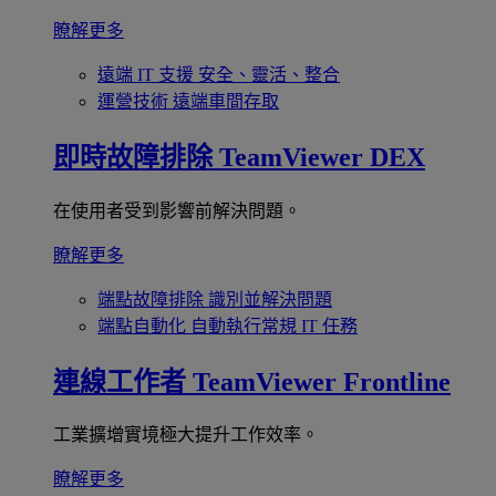
瞭解更多
遠端 IT 支援
安全、靈活、整合
運營技術
遠端車間存取
即時故障排除
TeamViewer DEX
在使用者受到影響前解決問題。
瞭解更多
端點故障排除
識別並解決問題
端點自動化
自動執行常規 IT 任務
連線工作者
TeamViewer Frontline
工業擴增實境極大提升工作效率。
瞭解更多