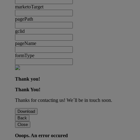
marketoTarget
pagePath
gclid
pageName
formType
Thank you!
Thank You!
Thanks for contacting us! We´ll be in touch soon.
Download
Back
Close
Ooops. An error occured