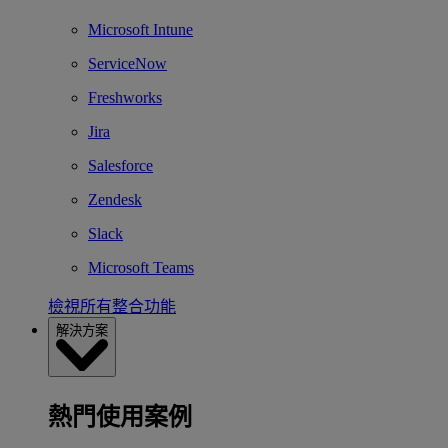
Microsoft Intune
ServiceNow
Freshworks
Jira
Salesforce
Zendesk
Slack
Microsoft Teams
檢視所有整合功能
解決方案
熱門使用案例