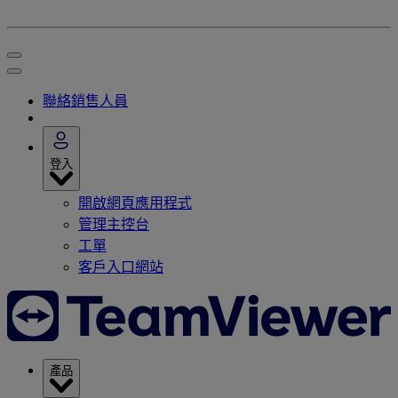
聯絡銷售人員
登入
開啟網頁應用程式
管理主控台
工單
客戶入口網站
產品