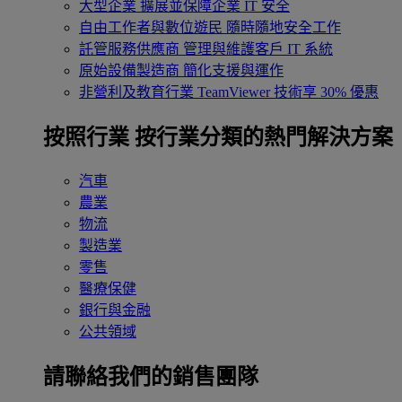
大型企業
擴展並保障企業 IT 安全
自由工作者與數位遊民
隨時隨地安全工作
託管服務供應商
管理與維護客戶 IT 系統
原始設備製造商
簡化支援與運作
非營利及教育行業
TeamViewer 技術享 30% 優惠
按照行業
按行業分類的熱門解決方案
汽車
農業
物流
製造業
零售
醫療保健
銀行與金融
公共領域
請聯絡我們的銷售團隊