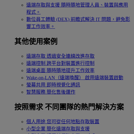
遠端存取與支援
隨時隨地管理人員、裝置與應用
程式。
數位員工體驗 (DEX)
前瞻式解決 IT 問題，避免影
響工作效率。
其他使用案例
遠端存取
透過安全連線改進存取
遠端控制
跨平台對裝置進行控制
遠端桌面
隨時隨地提升工作效率
Wake-on-LAN（遠端喚醒）
啟用遠端裝置啟動
螢幕共用
即時視覺化通訊
智慧服務
簡化售後運作
按照需求
不同團隊的熱門解決方案
個人用途
您可從任何地點存取裝置
小型企業
簡化遠端存取與支援