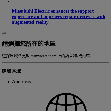
Mitsubishi Electric enhances the support
experience and improves repair processes with
augmented reality.
請選擇您所在的地區
選擇區域會更改 teamviewer.com 上的語言和/或內容
建議區域
Americas