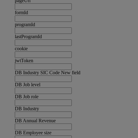
pageUrl
formId
programId
lastProgramId
cookie
jwtToken
DB Industry SIC Code New field
DB Job level
DB Job role
DB Industry
DB Annual Revenue
DB Employee size